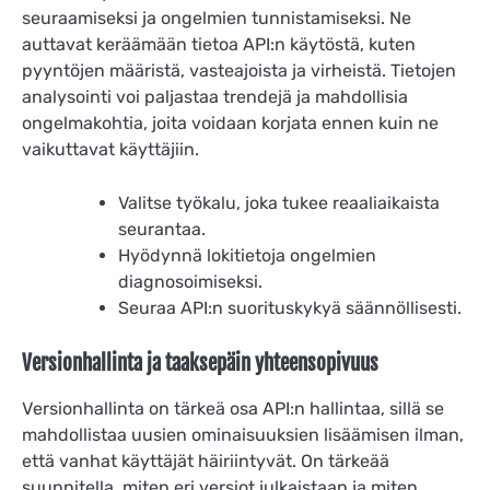
seuraamiseksi ja ongelmien tunnistamiseksi. Ne
auttavat keräämään tietoa API:n käytöstä, kuten
pyyntöjen määristä, vasteajoista ja virheistä. Tietojen
analysointi voi paljastaa trendejä ja mahdollisia
ongelmakohtia, joita voidaan korjata ennen kuin ne
vaikuttavat käyttäjiin.
Valitse työkalu, joka tukee reaaliaikaista
seurantaa.
Hyödynnä lokitietoja ongelmien
diagnosoimiseksi.
Seuraa API:n suorituskykyä säännöllisesti.
Versionhallinta ja taaksepäin yhteensopivuus
Versionhallinta on tärkeä osa API:n hallintaa, sillä se
mahdollistaa uusien ominaisuuksien lisäämisen ilman,
että vanhat käyttäjät häiriintyvät. On tärkeää
suunnitella, miten eri versiot julkaistaan ja miten