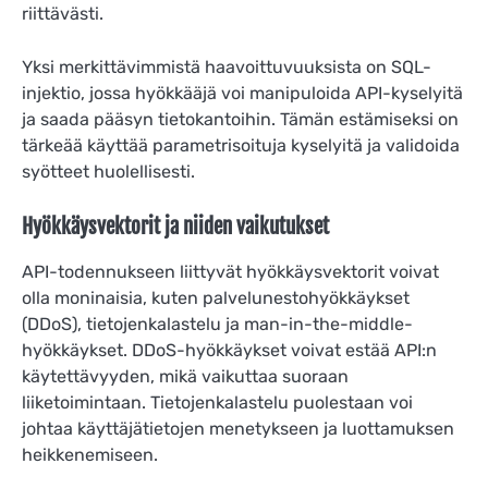
riittävästi.
Yksi merkittävimmistä haavoittuvuuksista on SQL-
injektio, jossa hyökkääjä voi manipuloida API-kyselyitä
ja saada pääsyn tietokantoihin. Tämän estämiseksi on
tärkeää käyttää parametrisoituja kyselyitä ja validoida
syötteet huolellisesti.
Hyökkäysvektorit ja niiden vaikutukset
API-todennukseen liittyvät hyökkäysvektorit voivat
olla moninaisia, kuten palvelunestohyökkäykset
(DDoS), tietojenkalastelu ja man-in-the-middle-
hyökkäykset. DDoS-hyökkäykset voivat estää API:n
käytettävyyden, mikä vaikuttaa suoraan
liiketoimintaan. Tietojenkalastelu puolestaan voi
johtaa käyttäjätietojen menetykseen ja luottamuksen
heikkenemiseen.