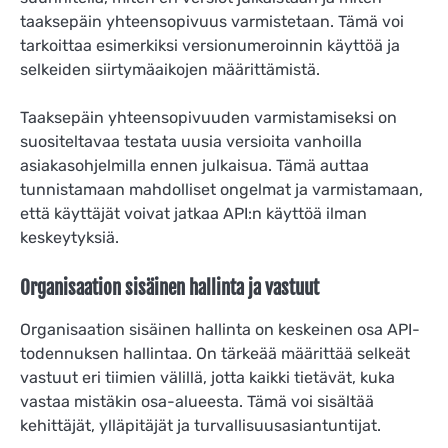
taaksepäin yhteensopivuus varmistetaan. Tämä voi
tarkoittaa esimerkiksi versionumeroinnin käyttöä ja
selkeiden siirtymäaikojen määrittämistä.
Taaksepäin yhteensopivuuden varmistamiseksi on
suositeltavaa testata uusia versioita vanhoilla
asiakasohjelmilla ennen julkaisua. Tämä auttaa
tunnistamaan mahdolliset ongelmat ja varmistamaan,
että käyttäjät voivat jatkaa API:n käyttöä ilman
keskeytyksiä.
Organisaation sisäinen hallinta ja vastuut
Organisaation sisäinen hallinta on keskeinen osa API-
todennuksen hallintaa. On tärkeää määrittää selkeät
vastuut eri tiimien välillä, jotta kaikki tietävät, kuka
vastaa mistäkin osa-alueesta. Tämä voi sisältää
kehittäjät, ylläpitäjät ja turvallisuusasiantuntijat.