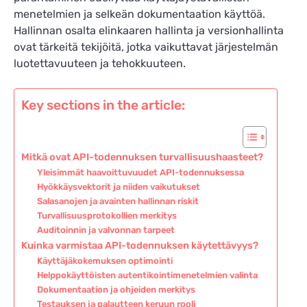
menetelmien ja selkeän dokumentaation käyttöä.
Hallinnan osalta elinkaaren hallinta ja versionhallinta
ovat tärkeitä tekijöitä, jotka vaikuttavat järjestelmän
luotettavuuteen ja tehokkuuteen.
Key sections in the article:
Mitkä ovat API-todennuksen turvallisuushaasteet?
Yleisimmät haavoittuvuudet API-todennuksessa
Hyökkäysvektorit ja niiden vaikutukset
Salasanojen ja avainten hallinnan riskit
Turvallisuusprotokollien merkitys
Auditoinnin ja valvonnan tarpeet
Kuinka varmistaa API-todennuksen käytettävyys?
Käyttäjäkokemuksen optimointi
Helppokäyttöisten autentikointimenetelmien valinta
Dokumentaation ja ohjeiden merkitys
Testauksen ja palautteen keruun rooli