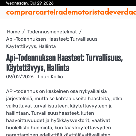
Skip
Wednesday, Jul 29, 2026
Ab
Con
Coo
Pri
Sit
Te
comprarcarteirademotoristadeverda
to
Us
Us
Pol
Pol
an
content
Con
Home
Todennusmenetelmät
Api-Todennuksen Haasteet: Turvallisuus,
Käytettävyys, Hallinta
Api-Todennuksen Haasteet: Turvallisuus,
Käytettävyys, Hallinta
09/02/2026
Lauri Kallio
API-todennus on keskeinen osa nykyaikaisia
järjestelmiä, mutta se kohtaa useita haasteita, jotka
vaikuttavat turvallisuuteen, käytettävyyteen ja
hallintaan. Turvallisuushaasteet, kuten
haavoittuvuudet ja hyökkäysvektorit, vaativat
huolellista huomiota, kun taas käytettävyyden
parantaminen edellyttää käyttäjäystävällisten