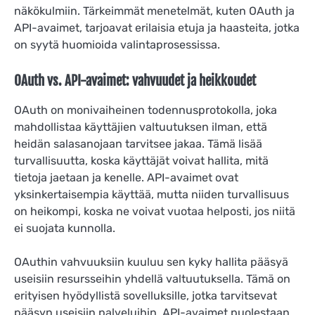
näkökulmiin. Tärkeimmät menetelmät, kuten OAuth ja
API-avaimet, tarjoavat erilaisia etuja ja haasteita, jotka
on syytä huomioida valintaprosessissa.
OAuth vs. API-avaimet: vahvuudet ja heikkoudet
OAuth on monivaiheinen todennusprotokolla, joka
mahdollistaa käyttäjien valtuutuksen ilman, että
heidän salasanojaan tarvitsee jakaa. Tämä lisää
turvallisuutta, koska käyttäjät voivat hallita, mitä
tietoja jaetaan ja kenelle. API-avaimet ovat
yksinkertaisempia käyttää, mutta niiden turvallisuus
on heikompi, koska ne voivat vuotaa helposti, jos niitä
ei suojata kunnolla.
OAuthin vahvuuksiin kuuluu sen kyky hallita pääsyä
useisiin resursseihin yhdellä valtuutuksella. Tämä on
erityisen hyödyllistä sovelluksille, jotka tarvitsevat
pääsyn useisiin palveluihin. API-avaimet puolestaan