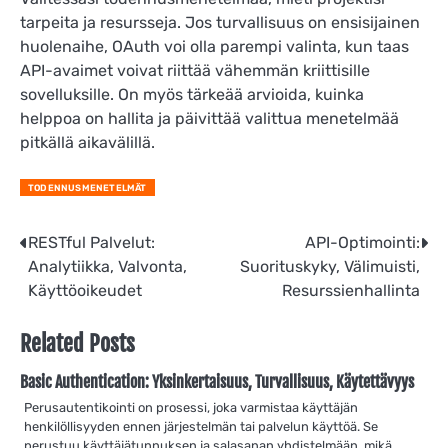
tarpeita ja resursseja. Jos turvallisuus on ensisijainen
huolenaihe, OAuth voi olla parempi valinta, kun taas
API-avaimet voivat riittää vähemmän kriittisille
sovelluksille. On myös tärkeää arvioida, kuinka
helppoa on hallita ja päivittää valittua menetelmää
pitkällä aikavälillä.
TODENNUSMENETELMÄT
Post
RESTful Palvelut:
API-Optimointi:
Analytiikka, Valvonta,
Suorituskyky, Välimuisti,
navigation
Käyttöoikeudet
Resurssienhallinta
Related Posts
Basic Authentication: Yksinkertaisuus, Turvallisuus, Käytettävyys
Perusautentikointi on prosessi, joka varmistaa käyttäjän
henkilöllisyyden ennen järjestelmän tai palvelun käyttöä. Se
perustuu käyttäjätunnuksen ja salasanan yhdistelmään, mikä