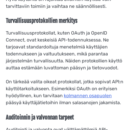
tarvittaviin toimiin ja vaihtaa ne säännöllisesti.
Turvallisuusprotokollien merkitys
Turvallisuusprotokollat, kuten OAuth ja OpenID
Connect, ovat keskeisiä API-todennuksessa. Ne
tarjoavat standardoituja menetelmiä käyttäjien
todennukseen ja valtuutukseen, mikä parantaa
järjestelmän turvallisuutta. Näiden protokollien käyttö
auttaa estämään luvattoman pääsyn ja tietovuodot.
On tärkeää valita oikeat protokollat, jotka sopivat API:n
käyttötarkoitukseen. Esimerkiksi OAuth on erityisen
hyödyllinen, kun tarvitaan
kolmannen osapuolen
pääsyä käyttäjätietoihin ilman salasanojen jakamista.
Auditoinnin ja valvonnan tarpeet
Auditointi ja valvonta ovat välttämättömiä API-