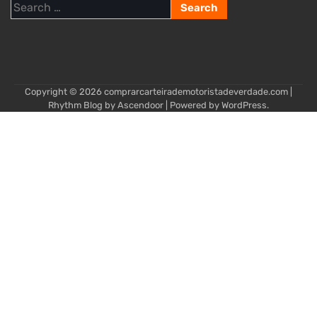
Search
for:
Copyright © 2026
comprarcarteirademotoristadeverdade.com
|
Rhythm Blog by
Ascendoor
| Powered by
WordPress
.