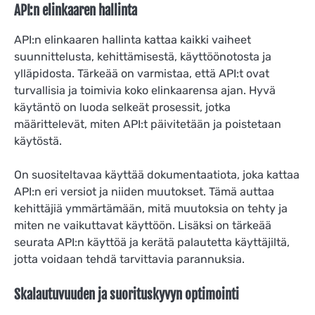
API:n elinkaaren hallinta
API:n elinkaaren hallinta kattaa kaikki vaiheet
suunnittelusta, kehittämisestä, käyttöönotosta ja
ylläpidosta. Tärkeää on varmistaa, että API:t ovat
turvallisia ja toimivia koko elinkaarensa ajan. Hyvä
käytäntö on luoda selkeät prosessit, jotka
määrittelevät, miten API:t päivitetään ja poistetaan
käytöstä.
On suositeltavaa käyttää dokumentaatiota, joka kattaa
API:n eri versiot ja niiden muutokset. Tämä auttaa
kehittäjiä ymmärtämään, mitä muutoksia on tehty ja
miten ne vaikuttavat käyttöön. Lisäksi on tärkeää
seurata API:n käyttöä ja kerätä palautetta käyttäjiltä,
jotta voidaan tehdä tarvittavia parannuksia.
Skalautuvuuden ja suorituskyvyn optimointi