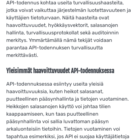
API-todennus kohtaa useita turvallisuushaasteita,
jotka voivat vaikuttaa järjestelmän luotettavuuteen ja
käyttäjien tietoturvaan. Näitä haasteita ovat
haavoittuvuudet, hyökkäysvektorit, salasanojen
hallinta, turvallisuusprotokollat sekä auditoinnin
merkitys. Ymmärtämällä nämä tekijät voidaan
parantaa API-todennuksen turvallisuutta
merkittävästi.
Yleisimmät haavoittuvuudet API-todennuksessa
API-todennuksessa esiintyy useita yleisiä
haavoittuvuuksia, kuten heikot salasanat,
puutteellinen pääsynhallinta ja tietojen vuotaminen.
Heikkojen salasanojen käyttö voi johtaa tilien
kaappaamiseen, kun taas puutteellinen
pääsynhallinta voi sallia luvattoman pääsyn
arkaluonteisiin tietoihin. Tietojen vuotaminen voi
tapahtua esimerkiksi, jos API ei suojaa käyttäjätietoja