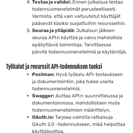
Testaa ja validoi:
Ennen julkaisua testaa
todennusmenetelmät perusteellisesti.
Varmista, että vain valtuutetut käyttäjät
pääsevät käsiksi suojattuihin resursseihin.
Seuraa ja ylläpidä:
Julkaisun jälkeen
seuraa API:n käyttöä ja valvo mahdollisia
epäilyttäviä toimintoja. Tarvittaessa
päivitä todennusmenetelmiä ja käytäntöjä.
Työkalut ja resurssit API-todennuksen tueksi
Postman:
Hyvä työkalu API-testaukseen
ja dokumentointiin, joka tukee useita
todennusmenetelmiä.
Swagger:
Auttaa API:n suunnittelussa ja
dokumentoinnissa, mahdollistaen myös
todennusmenetelmien määrittelyn.
OAuth.io:
Tarjoaa valmiita ratkaisuja
OAuth 2.0 -todennukseen, mikä helpottaa
käyttöönottoa.