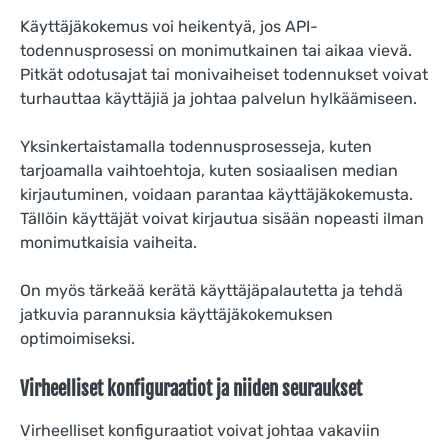
Käyttäjäkokemus voi heikentyä, jos API-
todennusprosessi on monimutkainen tai aikaa vievä.
Pitkät odotusajat tai monivaiheiset todennukset voivat
turhauttaa käyttäjiä ja johtaa palvelun hylkäämiseen.
Yksinkertaistamalla todennusprosesseja, kuten
tarjoamalla vaihtoehtoja, kuten sosiaalisen median
kirjautuminen, voidaan parantaa käyttäjäkokemusta.
Tällöin käyttäjät voivat kirjautua sisään nopeasti ilman
monimutkaisia vaiheita.
On myös tärkeää kerätä käyttäjäpalautetta ja tehdä
jatkuvia parannuksia käyttäjäkokemuksen
optimoimiseksi.
Virheelliset konfiguraatiot ja niiden seuraukset
Virheelliset konfiguraatiot voivat johtaa vakaviin