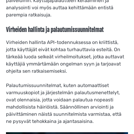
palveluihin. Käyttäjäpalautteen kerääminen ja
analysointi voi myös auttaa kehittämään entistä
parempia ratkaisuja.
Virheiden hallinta ja palautumissuunnitelmat
Virheiden hallinta API-todennuksessa on kriittistä,
jotta käyttäjät eivät kohtaa turhauttavia esteitä. On
tärkeää luoda selkeät virheilmoitukset, jotka auttavat
käyttäjiä ymmärtämään ongelman syyn ja tarjoavat
ohjeita sen ratkaisemiseksi.
Palautumissuunnitelmat, kuten automaattiset
varmuuskopiot ja järjestelmän palautusmenettelyt,
ovat olennaisia, jotta voidaan palautua nopeasti
mahdollisista häiriöistä. Säännöllinen arviointi ja
päivittäminen näistä suunnitelmista varmistaa, että
ne pysyvät tehokkaina ja ajantasaisina.