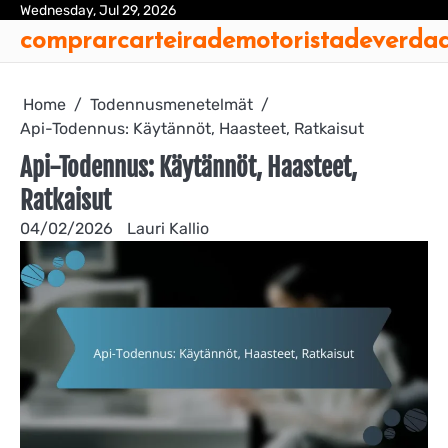
Skip
Wednesday, Jul 29, 2026
Ab
Con
Coo
Pri
Sit
Te
comprarcarteirademotoristadeverda
to
Us
Us
Pol
Pol
an
content
Con
Home
Todennusmenetelmät
Api-Todennus: Käytännöt, Haasteet, Ratkaisut
Api-Todennus: Käytännöt, Haasteet,
Ratkaisut
04/02/2026
Lauri Kallio