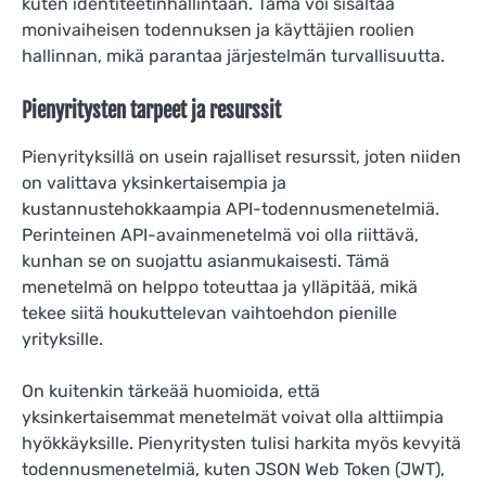
kuten identiteetinhallintaan. Tämä voi sisältää
monivaiheisen todennuksen ja käyttäjien roolien
hallinnan, mikä parantaa järjestelmän turvallisuutta.
Pienyritysten tarpeet ja resurssit
Pienyrityksillä on usein rajalliset resurssit, joten niiden
on valittava yksinkertaisempia ja
kustannustehokkaampia API-todennusmenetelmiä.
Perinteinen API-avainmenetelmä voi olla riittävä,
kunhan se on suojattu asianmukaisesti. Tämä
menetelmä on helppo toteuttaa ja ylläpitää, mikä
tekee siitä houkuttelevan vaihtoehdon pienille
yrityksille.
On kuitenkin tärkeää huomioida, että
yksinkertaisemmat menetelmät voivat olla alttiimpia
hyökkäyksille. Pienyritysten tulisi harkita myös kevyitä
todennusmenetelmiä, kuten JSON Web Token (JWT),