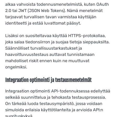
alkaa vahvoista todennusmenetelmistä, kuten OAuth
2.0 tai JWT (JSON Web Tokens). Nämä menetelmät
tarjoavat turvallisen tavan varmistaa käyttäjän
identiteetti ja estää luvattomat pääsyt.
Lisäksi on suositeltavaa käyttää HTTPS-protokollaa,
joka salaa tiedonsiirron ja suojaa tietoja sieppauksilta.
Säännölliset turvallisuustarkastukset ja
haavoittuvuustestaus auttavat tunnistamaan
mahdolliset riskit ennen kuin ne muuttuvat
ongelmiksi.
Integraation optimointi ja testausmenetelmät
Integraation optimointi API-todennuksessa edellyttää
selkeää suunnittelua ja tehokasta testausprosessia.
On tärkeää luoda testausympäristö, jossa voidaan
simuloida erilaisia käyttötilanteita ja arvioida API:n
suorituskykyä.