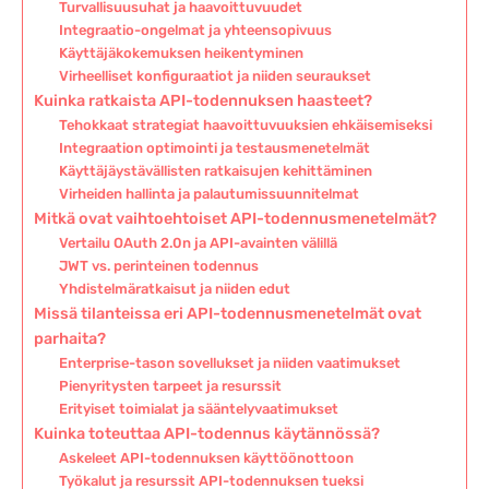
Turvallisuusuhat ja haavoittuvuudet
Integraatio-ongelmat ja yhteensopivuus
Käyttäjäkokemuksen heikentyminen
Virheelliset konfiguraatiot ja niiden seuraukset
Kuinka ratkaista API-todennuksen haasteet?
Tehokkaat strategiat haavoittuvuuksien ehkäisemiseksi
Integraation optimointi ja testausmenetelmät
Käyttäjäystävällisten ratkaisujen kehittäminen
Virheiden hallinta ja palautumissuunnitelmat
Mitkä ovat vaihtoehtoiset API-todennusmenetelmät?
Vertailu OAuth 2.0n ja API-avainten välillä
JWT vs. perinteinen todennus
Yhdistelmäratkaisut ja niiden edut
Missä tilanteissa eri API-todennusmenetelmät ovat
parhaita?
Enterprise-tason sovellukset ja niiden vaatimukset
Pienyritysten tarpeet ja resurssit
Erityiset toimialat ja sääntelyvaatimukset
Kuinka toteuttaa API-todennus käytännössä?
Askeleet API-todennuksen käyttöönottoon
Työkalut ja resurssit API-todennuksen tueksi