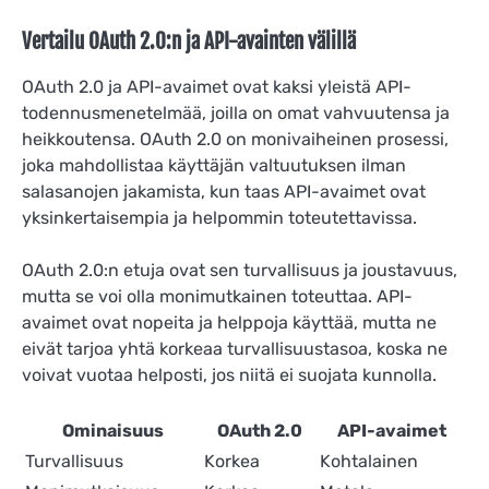
Vertailu OAuth 2.0:n ja API-avainten välillä
OAuth 2.0 ja API-avaimet ovat kaksi yleistä API-
todennusmenetelmää, joilla on omat vahvuutensa ja
heikkoutensa. OAuth 2.0 on monivaiheinen prosessi,
joka mahdollistaa käyttäjän valtuutuksen ilman
salasanojen jakamista, kun taas API-avaimet ovat
yksinkertaisempia ja helpommin toteutettavissa.
OAuth 2.0:n etuja ovat sen turvallisuus ja joustavuus,
mutta se voi olla monimutkainen toteuttaa. API-
avaimet ovat nopeita ja helppoja käyttää, mutta ne
eivät tarjoa yhtä korkeaa turvallisuustasoa, koska ne
voivat vuotaa helposti, jos niitä ei suojata kunnolla.
Ominaisuus
OAuth 2.0
API-avaimet
Turvallisuus
Korkea
Kohtalainen