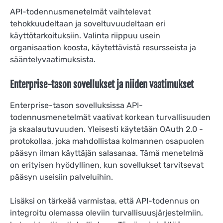
API-todennusmenetelmät vaihtelevat
tehokkuudeltaan ja soveltuvuudeltaan eri
käyttötarkoituksiin. Valinta riippuu usein
organisaation koosta, käytettävistä resursseista ja
sääntelyvaatimuksista.
Enterprise-tason sovellukset ja niiden vaatimukset
Enterprise-tason sovelluksissa API-
todennusmenetelmät vaativat korkean turvallisuuden
ja skaalautuvuuden. Yleisesti käytetään OAuth 2.0 -
protokollaa, joka mahdollistaa kolmannen osapuolen
pääsyn ilman käyttäjän salasanaa. Tämä menetelmä
on erityisen hyödyllinen, kun sovellukset tarvitsevat
pääsyn useisiin palveluihin.
Lisäksi on tärkeää varmistaa, että API-todennus on
integroitu olemassa oleviin turvallisuusjärjestelmiin,