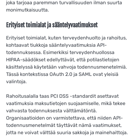
joka tarjoaa paremman turvallisuuden ilman suurta
monimutkaisuutta.
Erityiset toimialat ja sääntelyvaatimukset
Erityiset toimialat, kuten terveydenhuolto ja rahoitus,
kohtaavat tiukkoja sääntelyvaatimuksia API-
todennuksessa. Esimerkiksi terveydenhuollossa
HIPAA-säädökset edellyttävät, että potilastietojen
käsittelyssä käytetään vahvoja todennusmenetelmiä.
Tässä kontekstissa OAuth 2.0 ja SAML ovat yleisiä
valintoja.
Rahoitusalalla taas PCI DSS -standardit asettavat
vaatimuksia maksutietojen suojaamiselle, mikä tekee
vahvasta todennuksesta välttämätöntä.
Organisaatioiden on varmistettava, että niiden API-
todennusmenetelmät täyttävät nämä vaatimukset,
jotta ne voivat välttää suuria sakkoja ja mainehaittoja.