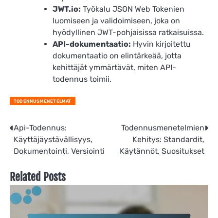
JWT.io:
Työkalu JSON Web Tokenien
luomiseen ja validoimiseen, joka on
hyödyllinen JWT-pohjaisissa ratkaisuissa.
API-dokumentaatio:
Hyvin kirjoitettu
dokumentaatio on elintärkeää, jotta
kehittäjät ymmärtävät, miten API-
todennus toimii.
TODENNUSMENETELMÄT
Post
Api-Todennus:
Todennusmenetelmien
Käyttäjäystävällisyys,
Kehitys: Standardit,
navigation
Dokumentointi, Versiointi
Käytännöt, Suositukset
Related Posts