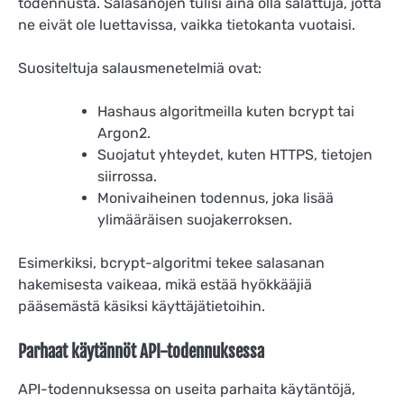
todennusta. Salasanojen tulisi aina olla salattuja, jotta
ne eivät ole luettavissa, vaikka tietokanta vuotaisi.
Suositeltuja salausmenetelmiä ovat:
Hashaus algoritmeilla kuten bcrypt tai
Argon2.
Suojatut yhteydet, kuten HTTPS, tietojen
siirrossa.
Monivaiheinen todennus, joka lisää
ylimääräisen suojakerroksen.
Esimerkiksi, bcrypt-algoritmi tekee salasanan
hakemisesta vaikeaa, mikä estää hyökkääjiä
pääsemästä käsiksi käyttäjätietoihin.
Parhaat käytännöt API-todennuksessa
API-todennuksessa on useita parhaita käytäntöjä,