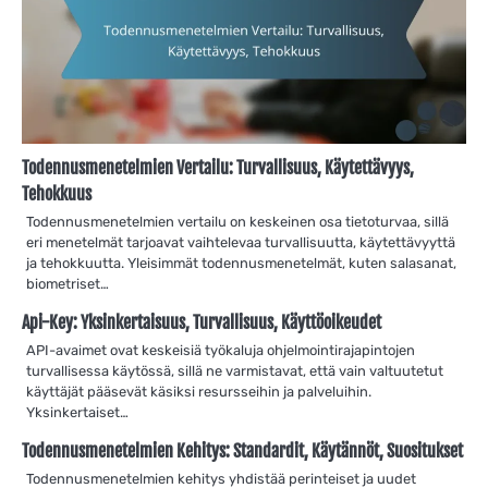
Todennusmenetelmien Vertailu: Turvallisuus, Käytettävyys,
Tehokkuus
Todennusmenetelmien vertailu on keskeinen osa tietoturvaa, sillä
eri menetelmät tarjoavat vaihtelevaa turvallisuutta, käytettävyyttä
ja tehokkuutta. Yleisimmät todennusmenetelmät, kuten salasanat,
biometriset…
Api-Key: Yksinkertaisuus, Turvallisuus, Käyttöoikeudet
API-avaimet ovat keskeisiä työkaluja ohjelmointirajapintojen
turvallisessa käytössä, sillä ne varmistavat, että vain valtuutetut
käyttäjät pääsevät käsiksi resursseihin ja palveluihin.
Yksinkertaiset…
Todennusmenetelmien Kehitys: Standardit, Käytännöt, Suositukset
Todennusmenetelmien kehitys yhdistää perinteiset ja uudet