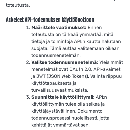
toteutusta.
Askeleet API-todennuksen käyttöönottoon
Määrittele vaatimukset:
Ennen
toteutusta on tärkeää ymmärtää, mitä
tietoja ja toimintoja API:n kautta halutaan
suojata. Tämä auttaa valitsemaan oikean
todennusmenetelmän.
Valitse todennusmenetelmä:
Yleisimmät
menetelmät ovat OAuth 2.0, API-avaimet
ja JWT (JSON Web Tokens). Valinta riippuu
käyttötapauksesta ja
turvallisuusvaatimuksista.
Suunnittele käyttöliittymä:
API:n
käyttöliittymän tulee olla selkeä ja
käyttäjäystävällinen. Dokumentoi
todennusprosessi huolellisesti, jotta
kehittäjät ymmärtävät sen.