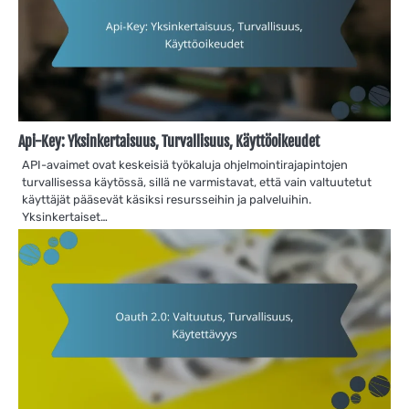
Api-Key: Yksinkertaisuus, Turvallisuus, Käyttöoikeudet
API-avaimet ovat keskeisiä työkaluja ohjelmointirajapintojen
turvallisessa käytössä, sillä ne varmistavat, että vain valtuutetut
käyttäjät pääsevät käsiksi resursseihin ja palveluihin.
Yksinkertaiset…