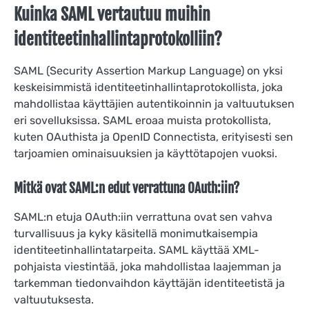
Kuinka SAML vertautuu muihin
identiteetinhallintaprotokolliin?
SAML (Security Assertion Markup Language) on yksi
keskeisimmistä identiteetinhallintaprotokollista, joka
mahdollistaa käyttäjien autentikoinnin ja valtuutuksen
eri sovelluksissa. SAML eroaa muista protokollista,
kuten OAuthista ja OpenID Connectista, erityisesti sen
tarjoamien ominaisuuksien ja käyttötapojen vuoksi.
Mitkä ovat SAML:n edut verrattuna OAuth:iin?
SAML:n etuja OAuth:iin verrattuna ovat sen vahva
turvallisuus ja kyky käsitellä monimutkaisempia
identiteetinhallintatarpeita. SAML käyttää XML-
pohjaista viestintää, joka mahdollistaa laajemman ja
tarkemman tiedonvaihdon käyttäjän identiteetistä ja
valtuutuksesta.