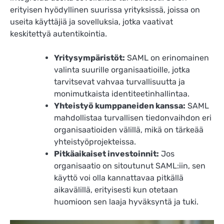
erityisen hyödyllinen suurissa yrityksissä, joissa on
useita käyttäjiä ja sovelluksia, jotka vaativat
keskitettyä autentikointia.
Yritysympäristöt:
SAML on erinomainen
valinta suurille organisaatioille, jotka
tarvitsevat vahvaa turvallisuutta ja
monimutkaista identiteetinhallintaa.
Yhteistyö kumppaneiden kanssa:
SAML
mahdollistaa turvallisen tiedonvaihdon eri
organisaatioiden välillä, mikä on tärkeää
yhteistyöprojekteissa.
Pitkäaikaiset investoinnit:
Jos
organisaatio on sitoutunut SAML:iin, sen
käyttö voi olla kannattavaa pitkällä
aikavälillä, erityisesti kun otetaan
huomioon sen laaja hyväksyntä ja tuki.