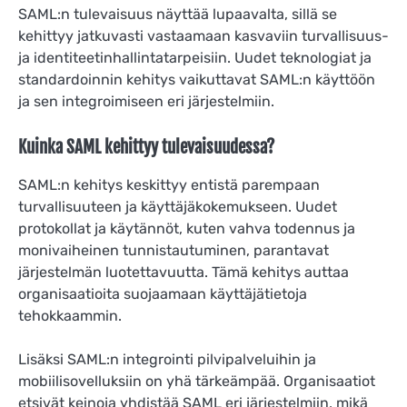
SAML:n tulevaisuus näyttää lupaavalta, sillä se
kehittyy jatkuvasti vastaamaan kasvaviin turvallisuus-
ja identiteetinhallintatarpeisiin. Uudet teknologiat ja
standardoinnin kehitys vaikuttavat SAML:n käyttöön
ja sen integroimiseen eri järjestelmiin.
Kuinka SAML kehittyy tulevaisuudessa?
SAML:n kehitys keskittyy entistä parempaan
turvallisuuteen ja käyttäjäkokemukseen. Uudet
protokollat ja käytännöt, kuten vahva todennus ja
monivaiheinen tunnistautuminen, parantavat
järjestelmän luotettavuutta. Tämä kehitys auttaa
organisaatioita suojaamaan käyttäjätietoja
tehokkaammin.
Lisäksi SAML:n integrointi pilvipalveluihin ja
mobiilisovelluksiin on yhä tärkeämpää. Organisaatiot
etsivät keinoja yhdistää SAML eri järjestelmiin, mikä