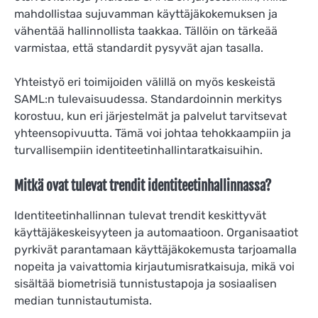
mahdollistaa sujuvamman käyttäjäkokemuksen ja
vähentää hallinnollista taakkaa. Tällöin on tärkeää
varmistaa, että standardit pysyvät ajan tasalla.
Yhteistyö eri toimijoiden välillä on myös keskeistä
SAML:n tulevaisuudessa. Standardoinnin merkitys
korostuu, kun eri järjestelmät ja palvelut tarvitsevat
yhteensopivuutta. Tämä voi johtaa tehokkaampiin ja
turvallisempiin identiteetinhallintaratkaisuihin.
Mitkä ovat tulevat trendit identiteetinhallinnassa?
Identiteetinhallinnan tulevat trendit keskittyvät
käyttäjäkeskeisyyteen ja automaatioon. Organisaatiot
pyrkivät parantamaan käyttäjäkokemusta tarjoamalla
nopeita ja vaivattomia kirjautumisratkaisuja, mikä voi
sisältää biometrisiä tunnistustapoja ja sosiaalisen
median tunnistautumista.