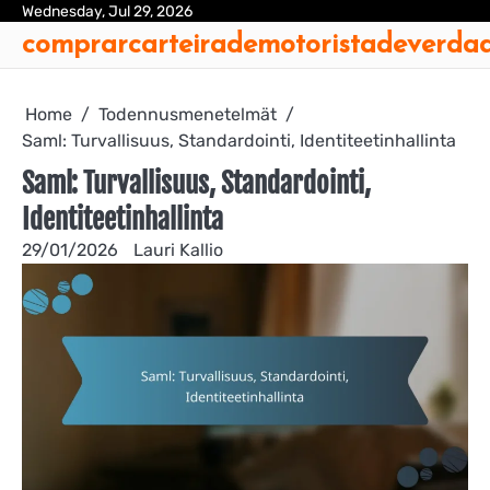
Skip
Wednesday, Jul 29, 2026
Ab
Con
Coo
Pri
Sit
Te
comprarcarteirademotoristadeverda
to
Us
Us
Pol
Pol
an
content
Con
Home
Todennusmenetelmät
Saml: Turvallisuus, Standardointi, Identiteetinhallinta
Saml: Turvallisuus, Standardointi,
Identiteetinhallinta
29/01/2026
Lauri Kallio