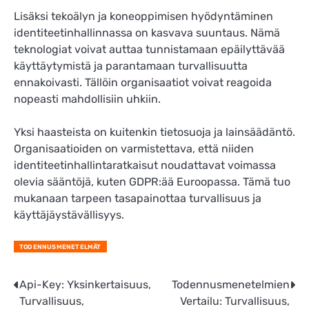
Lisäksi tekoälyn ja koneoppimisen hyödyntäminen
identiteetinhallinnassa on kasvava suuntaus. Nämä
teknologiat voivat auttaa tunnistamaan epäilyttävää
käyttäytymistä ja parantamaan turvallisuutta
ennakoivasti. Tällöin organisaatiot voivat reagoida
nopeasti mahdollisiin uhkiin.
Yksi haasteista on kuitenkin tietosuoja ja lainsäädäntö.
Organisaatioiden on varmistettava, että niiden
identiteetinhallintaratkaisut noudattavat voimassa
olevia sääntöjä, kuten GDPR:ää Euroopassa. Tämä tuo
mukanaan tarpeen tasapainottaa turvallisuus ja
käyttäjäystävällisyys.
TODENNUSMENETELMÄT
Post
Api-Key: Yksinkertaisuus,
Todennusmenetelmien
Turvallisuus,
Vertailu: Turvallisuus,