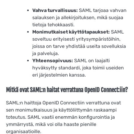
Vahva turvallisuus:
SAML tarjoaa vahvan
salauksen ja allekirjoituksen, mikä suojaa
tietoja tehokkaasti.
Monimutkaiset käyttötapaukset:
SAML
soveltuu erityisesti yritysympäristöihin,
joissa on tarve yhdistää useita sovelluksia
ja palveluja.
Yhteensopivuus:
SAML on laajalti
hyväksytty standardi, joka toimii useiden
eri järjestelmien kanssa.
Mitkä ovat SAML:n haitat verrattuna OpenID Connect:iin?
SAML:n haittoja OpenID Connectiin verrattuna ovat
sen monimutkaisuus ja käyttöliittymän raskaampi
toteutus. SAML vaatii enemmän konfigurointia ja
ymmärrystä, mikä voi olla haaste pienille
organisaatioille.