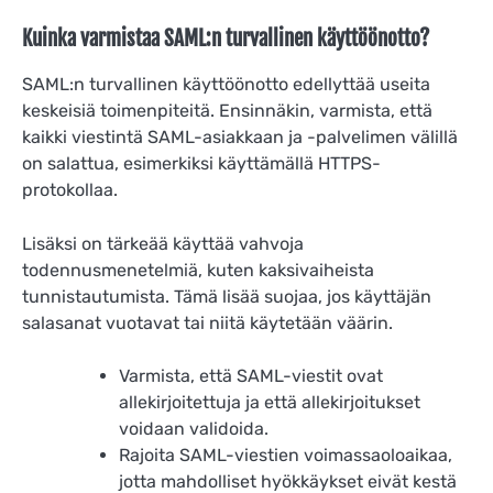
Kuinka varmistaa SAML:n turvallinen käyttöönotto?
SAML:n turvallinen käyttöönotto edellyttää useita
keskeisiä toimenpiteitä. Ensinnäkin, varmista, että
kaikki viestintä SAML-asiakkaan ja -palvelimen välillä
on salattua, esimerkiksi käyttämällä HTTPS-
protokollaa.
Lisäksi on tärkeää käyttää vahvoja
todennusmenetelmiä, kuten kaksivaiheista
tunnistautumista. Tämä lisää suojaa, jos käyttäjän
salasanat vuotavat tai niitä käytetään väärin.
Varmista, että SAML-viestit ovat
allekirjoitettuja ja että allekirjoitukset
voidaan validoida.
Rajoita SAML-viestien voimassaoloaikaa,
jotta mahdolliset hyökkäykset eivät kestä