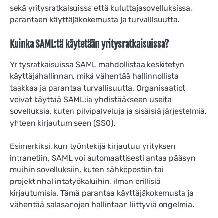
sekä yritysratkaisuissa että kuluttajasovelluksissa,
parantaen käyttäjäkokemusta ja turvallisuutta.
Kuinka SAML:tä käytetään yritysratkaisuissa?
Yritysratkaisuissa SAML mahdollistaa keskitetyn
käyttäjähallinnan, mikä vähentää hallinnollista
taakkaa ja parantaa turvallisuutta. Organisaatiot
voivat käyttää SAML:ia yhdistääkseen useita
sovelluksia, kuten pilvipalveluja ja sisäisiä järjestelmiä,
yhteen kirjautumiseen (SSO).
Esimerkiksi, kun työntekijä kirjautuu yrityksen
intranetiin, SAML voi automaattisesti antaa pääsyn
muihin sovelluksiin, kuten sähköpostiin tai
projektinhallintatyökaluihin, ilman erillisiä
kirjautumisia. Tämä parantaa käyttäjäkokemusta ja
vähentää salasanojen hallintaan liittyviä ongelmia.