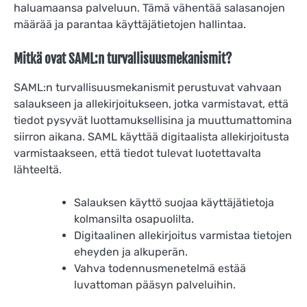
haluamaansa palveluun. Tämä vähentää salasanojen
määrää ja parantaa käyttäjätietojen hallintaa.
Mitkä ovat SAML:n turvallisuusmekanismit?
SAML:n turvallisuusmekanismit perustuvat vahvaan
salaukseen ja allekirjoitukseen, jotka varmistavat, että
tiedot pysyvät luottamuksellisina ja muuttumattomina
siirron aikana. SAML käyttää digitaalista allekirjoitusta
varmistaakseen, että tiedot tulevat luotettavalta
lähteeltä.
Salauksen käyttö suojaa käyttäjätietoja
kolmansilta osapuolilta.
Digitaalinen allekirjoitus varmistaa tietojen
eheyden ja alkuperän.
Vahva todennusmenetelmä estää
luvattoman pääsyn palveluihin.