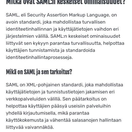
Mitkä ovat SAML:n keskeiset ominaisuudet?
SAML, eli Security Assertion Markup Language, on
avoin standardi, joka mahdollistaa turvallisen
identiteetinhallinnan ja käyttäjätietojen vaihdon eri
järjestelmien välillä. SAML:n keskeiset ominaisuudet
liittyvät sen kykyyn parantaa turvallisuutta, helpottaa
käyttäjien tunnistamista ja standardoida
identiteetinhallintaprosesseja.
Mikä on SAML ja sen tarkoitus?
SAML on XML-pohjainen standardi, joka mahdollistaa
käyttäjätietojen ja tunnistustietojen jakamisen eri
verkkopalveluiden välillä. Sen päätarkoitus on
helpottaa käyttäjien pääsyä useisiin palveluihin
yhdellä kirjautumisella, mikä parantaa
käyttökokemusta ja vähentää salasanojen hallintaan
liittyvää vaivannäköä.