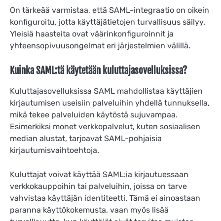
On tärkeää varmistaa, että SAML-integraatio on oikein
konfiguroitu, jotta käyttäjätietojen turvallisuus säilyy.
Yleisiä haasteita ovat väärinkonfiguroinnit ja
yhteensopivuusongelmat eri järjestelmien välillä.
Kuinka SAML:tä käytetään kuluttajasovelluksissa?
Kuluttajasovelluksissa SAML mahdollistaa käyttäjien
kirjautumisen useisiin palveluihin yhdellä tunnuksella,
mikä tekee palveluiden käytöstä sujuvampaa.
Esimerkiksi monet verkkopalvelut, kuten sosiaalisen
median alustat, tarjoavat SAML-pohjaisia
kirjautumisvaihtoehtoja.
Kuluttajat voivat käyttää SAML:ia kirjautuessaan
verkkokauppoihin tai palveluihin, joissa on tarve
vahvistaa käyttäjän identiteetti. Tämä ei ainoastaan
paranna käyttökokemusta, vaan myös lisää