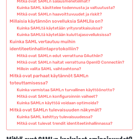
Mitkä ovat SAMLn salausmenetelmät?
Kuinka SAML käsittelee todennusta ja valtuutusta?
Mitkä ovat SAMLn haavoittuvuudet ja riskit?
Millaisia käytännön sovelluksia SAMLlla on?
Kuinka SAMLtä käytetään yritysratkaisuissa?
Kuinka SAMLtä käytetään kuluttajasovelluksissa?
Kuinka SAML vertautuu muihin
identiteetinhallintaprotokolliin?
Mitkä ovat SAMLn edut verrattuna OAuthiin?
Mitkä ovat SAMLn haitat verrattuna OpenID Connectiin?
Milloin valita SAML vaihtoehtona?
Mitkä ovat parhaat käytännöt SAMLn
toteuttamisessa?
Kuinka varmistaa SAMLn turvallinen käyttöönotto?
Mitkä ovat SAMLn konfiguroinnin vaiheet?
Kuinka SAMLn käyttöä voidaan optimoida?
Mitkä ovat SAMLn tulevaisuuden näkymät?
Kuinka SAML kehittyy tulevaisuudessa?
Mitkä ovat tulevat trendit identiteetinhallinnassa?