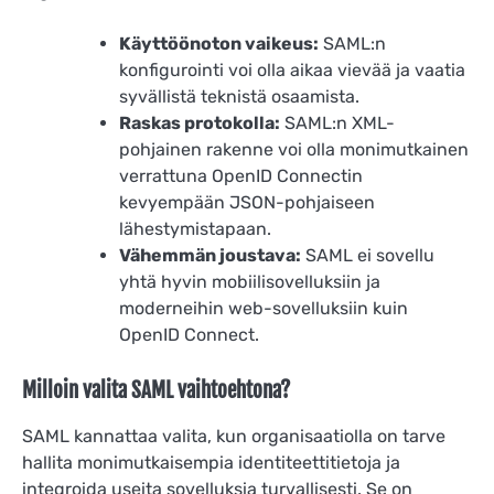
Käyttöönoton vaikeus:
SAML:n
konfigurointi voi olla aikaa vievää ja vaatia
syvällistä teknistä osaamista.
Raskas protokolla:
SAML:n XML-
pohjainen rakenne voi olla monimutkainen
verrattuna OpenID Connectin
kevyempään JSON-pohjaiseen
lähestymistapaan.
Vähemmän joustava:
SAML ei sovellu
yhtä hyvin mobiilisovelluksiin ja
moderneihin web-sovelluksiin kuin
OpenID Connect.
Milloin valita SAML vaihtoehtona?
SAML kannattaa valita, kun organisaatiolla on tarve
hallita monimutkaisempia identiteettitietoja ja
integroida useita sovelluksia turvallisesti. Se on