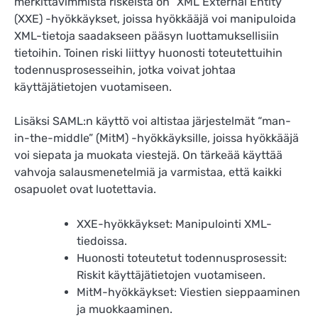
merkittävimmistä riskeistä on “XML External Entity”
(XXE) -hyökkäykset, joissa hyökkääjä voi manipuloida
XML-tietoja saadakseen pääsyn luottamuksellisiin
tietoihin. Toinen riski liittyy huonosti toteutettuihin
todennusprosesseihin, jotka voivat johtaa
käyttäjätietojen vuotamiseen.
Lisäksi SAML:n käyttö voi altistaa järjestelmät “man-
in-the-middle” (MitM) -hyökkäyksille, joissa hyökkääjä
voi siepata ja muokata viestejä. On tärkeää käyttää
vahvoja salausmenetelmiä ja varmistaa, että kaikki
osapuolet ovat luotettavia.
XXE-hyökkäykset: Manipulointi XML-
tiedoissa.
Huonosti toteutetut todennusprosessit:
Riskit käyttäjätietojen vuotamiseen.
MitM-hyökkäykset: Viestien sieppaaminen
ja muokkaaminen.