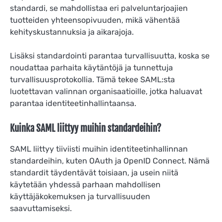
standardi, se mahdollistaa eri palveluntarjoajien
tuotteiden yhteensopivuuden, mikä vähentää
kehityskustannuksia ja aikarajoja.
Lisäksi standardointi parantaa turvallisuutta, koska se
noudattaa parhaita käytäntöjä ja tunnettuja
turvallisuusprotokollia. Tämä tekee SAML:sta
luotettavan valinnan organisaatioille, jotka haluavat
parantaa identiteetinhallintaansa.
Kuinka SAML liittyy muihin standardeihin?
SAML liittyy tiiviisti muihin identiteetinhallinnan
standardeihin, kuten OAuth ja OpenID Connect. Nämä
standardit täydentävät toisiaan, ja usein niitä
käytetään yhdessä parhaan mahdollisen
käyttäjäkokemuksen ja turvallisuuden
saavuttamiseksi.