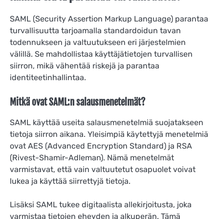
SAML (Security Assertion Markup Language) parantaa
turvallisuutta tarjoamalla standardoidun tavan
todennukseen ja valtuutukseen eri järjestelmien
välillä. Se mahdollistaa käyttäjätietojen turvallisen
siirron, mikä vähentää riskejä ja parantaa
identiteetinhallintaa.
Mitkä ovat SAML:n salausmenetelmät?
SAML käyttää useita salausmenetelmiä suojatakseen
tietoja siirron aikana. Yleisimpiä käytettyjä menetelmiä
ovat AES (Advanced Encryption Standard) ja RSA
(Rivest-Shamir-Adleman). Nämä menetelmät
varmistavat, että vain valtuutetut osapuolet voivat
lukea ja käyttää siirrettyjä tietoja.
Lisäksi SAML tukee digitaalista allekirjoitusta, joka
varmistaa tietojen eheyden ja alkuperän. Tämä