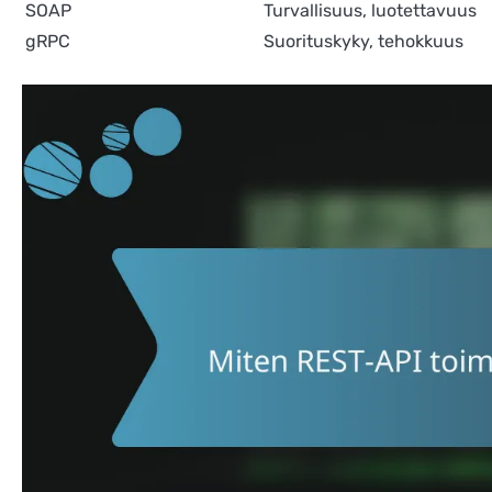
SOAP
Turvallisuus, luotettavuus
gRPC
Suorituskyky, tehokkuus