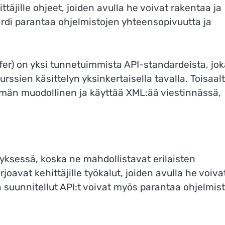
äjille ohjeet, joiden avulla he voivat rakentaa ja
ardi parantaa ohjelmistojen yhteensopivuutta ja
fer) on yksi tunnetuimmista API-standardeista, jok
ssien käsittelyn yksinkertaisella tavalla. Toisaal
män muodollinen ja käyttää XML:ää viestinnässä,
tyksessä, koska ne mahdollistavat erilaisten
joavat kehittäjille työkalut, joiden avulla he voiva
n suunnitellut API:t voivat myös parantaa ohjelmis