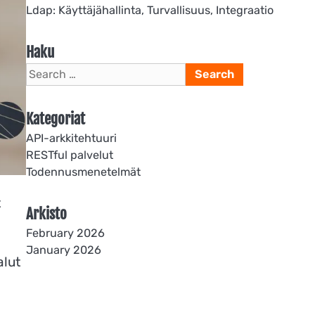
Ldap: Käyttäjähallinta, Turvallisuus, Integraatio
Haku
Search
for:
Kategoriat
API-arkkitehtuuri
RESTful palvelut
Todennusmenetelmät
t
Arkisto
February 2026
January 2026
alut