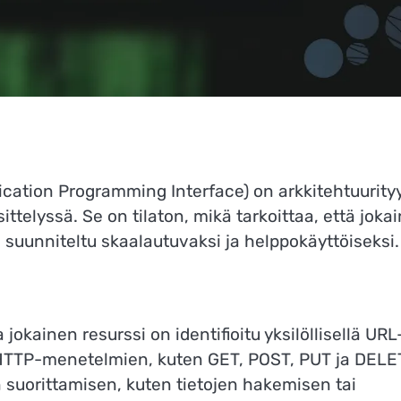
cation Programming Interface) on arkkitehtuurityy
telyssä. Se on tilaton, mikä tarkoittaa, että joka
on suunniteltu skaalautuvaksi ja helppokäyttöiseksi.
jokainen resurssi on identifioitu yksilöllisellä URL
t HTTP-menetelmien, kuten GET, POST, PUT ja DELE
n suorittamisen, kuten tietojen hakemisen tai