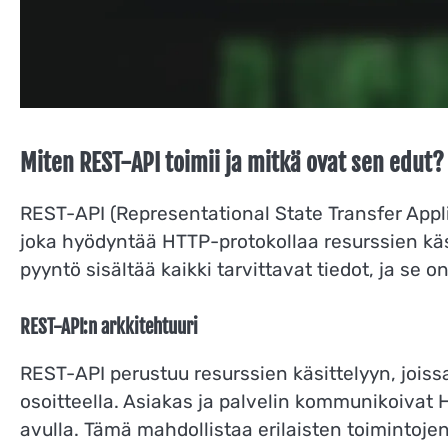
Miten REST-API toimii ja mitkä ovat sen edut?
REST-API (Representational State Transfer Appli
joka hyödyntää HTTP-protokollaa resurssien käsit
pyyntö sisältää kaikki tarvittavat tiedot, ja se 
REST-API:n arkkitehtuuri
REST-API perustuu resurssien käsittelyyn, joissa 
osoitteella. Asiakas ja palvelin kommunikoiva
avulla. Tämä mahdollistaa erilaisten toimintoje