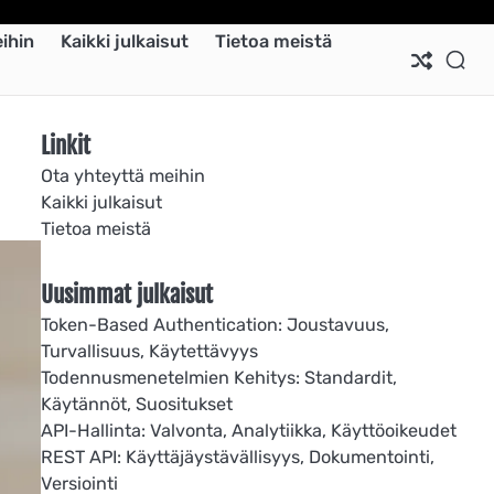
Ab
Co
Co
Pri
Si
Te
ihin
Kaikki julkaisut
Tietoa meistä
Us
Us
Pol
Pol
an
Con
Linkit
Ota yhteyttä meihin
Kaikki julkaisut
Tietoa meistä
Uusimmat julkaisut
Token-Based Authentication: Joustavuus,
Turvallisuus, Käytettävyys
Todennusmenetelmien Kehitys: Standardit,
Käytännöt, Suositukset
API-Hallinta: Valvonta, Analytiikka, Käyttöoikeudet
REST API: Käyttäjäystävällisyys, Dokumentointi,
Versiointi