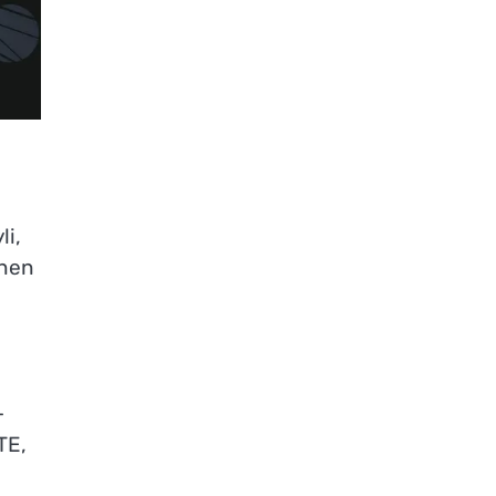
li,
inen
-
TE,