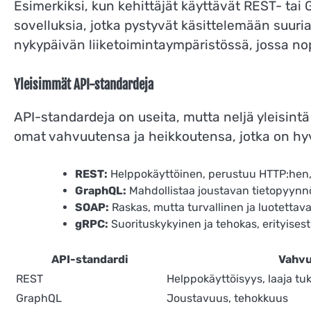
Esimerkiksi, kun kehittäjät käyttävät REST- tai
sovelluksia, jotka pystyvät käsittelemään suuri
nykypäivän liiketoimintaympäristössä, jossa n
Yleisimmät API-standardeja
API-standardeja on useita, mutta neljä yleisint
omat vahvuutensa ja heikkoutensa, jotka on hy
REST:
Helppokäyttöinen, perustuu HTTP:hen, 
GraphQL:
Mahdollistaa joustavan tietopyynnö
SOAP:
Raskas, mutta turvallinen ja luotettava,
gRPC:
Suorituskykyinen ja tehokas, erityisest
API-standardi
Vahv
REST
Helppokäyttöisyys, laaja tuk
GraphQL
Joustavuus, tehokkuus