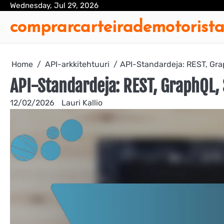
Skip
Wednesday, Jul 29, 2026
to
comprarcarteirademotorist
content
Home
API-arkkitehtuuri
API-Standardeja: REST, Gr
API-Standardeja: REST, GraphQL,
12/02/2026
Lauri Kallio