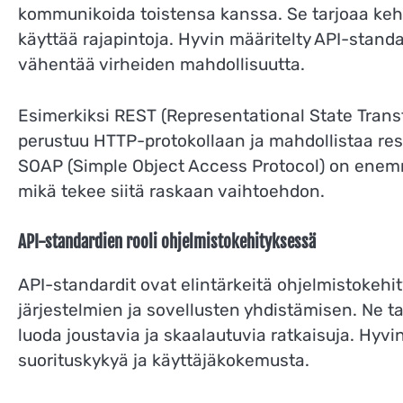
kommunikoida toistensa kanssa. Se tarjoaa kehitt
käyttää rajapintoja. Hyvin määritelty API-stand
vähentää virheiden mahdollisuutta.
Esimerkiksi REST (Representational State Trans
perustuu HTTP-protokollaan ja mahdollistaa resur
SOAP (Simple Object Access Protocol) on enem
mikä tekee siitä raskaan vaihtoehdon.
API-standardien rooli ohjelmistokehityksessä
API-standardit ovat elintärkeitä ohjelmistokehi
järjestelmien ja sovellusten yhdistämisen. Ne tar
luoda joustavia ja skaalautuvia ratkaisuja. Hyvi
suorituskykyä ja käyttäjäkokemusta.