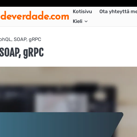
adeverdade.com
Kotisivu
Ota yhteyttä me
Kieli
aphQL, SOAP, gRPC
 SOAP, gRPC