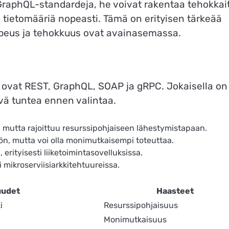
 GraphQL-standardeja, he voivat rakentaa tehokkai
a tietomääriä nopeasti. Tämä on erityisen tärkeää
opeus ja tehokkuus ovat avainasemassa.
ä ovat REST, GraphQL, SOAP ja gRPC. Jokaisella on
vä tuntea ennen valintaa.
mutta rajoittuu resurssipohjaiseen lähestymistapaan.
n, mutta voi olla monimutkaisempi toteuttaa.
 erityisesti liiketoimintasovelluksissa.
i mikroserviisiarkkitehtuureissa.
uudet
Haasteet
i
Resurssipohjaisuus
Monimutkaisuus