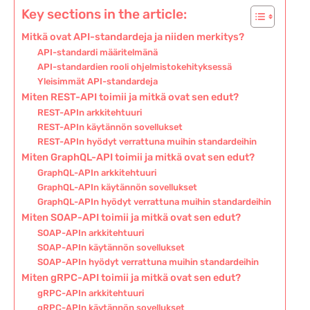
Key sections in the article:
Mitkä ovat API-standardeja ja niiden merkitys?
API-standardi määritelmänä
API-standardien rooli ohjelmistokehityksessä
Yleisimmät API-standardeja
Miten REST-API toimii ja mitkä ovat sen edut?
REST-APIn arkkitehtuuri
REST-APIn käytännön sovellukset
REST-APIn hyödyt verrattuna muihin standardeihin
Miten GraphQL-API toimii ja mitkä ovat sen edut?
GraphQL-APIn arkkitehtuuri
GraphQL-APIn käytännön sovellukset
GraphQL-APIn hyödyt verrattuna muihin standardeihin
Miten SOAP-API toimii ja mitkä ovat sen edut?
SOAP-APIn arkkitehtuuri
SOAP-APIn käytännön sovellukset
SOAP-APIn hyödyt verrattuna muihin standardeihin
Miten gRPC-API toimii ja mitkä ovat sen edut?
gRPC-APIn arkkitehtuuri
gRPC-APIn käytännön sovellukset