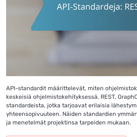
API-standardit määrittelevät, miten ohjelmist
keskeisiä ohjelmistokehityksessä. REST, GraphQ
standardeista, jotka tarjoavat erilaisia lähesty
yhteensopivuuteen. Näiden standardien ymmärtä
ja menetelmät projektinsa tarpeiden mukaan.