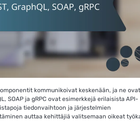
okomponentit kommunikoivat keskenään, ja ne ova
L, SOAP ja gRPC ovat esimerkkejä erilaisista API-
mistapoja tiedonvaihtoon ja järjestelmien
minen auttaa kehittäjiä valitsemaan oikeat työk