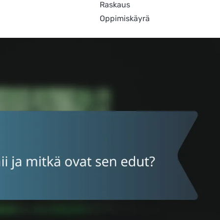
Raskaus
Oppimiskäyrä