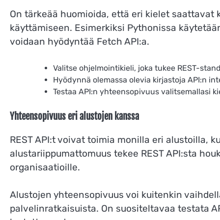
On tärkeää huomioida, että eri kielet saattavat kä
käyttämiseen. Esimerkiksi Pythonissa käytetään
voidaan hyödyntää Fetch API:a.
Valitse ohjelmointikieli, joka tukee REST-stan
Hyödynnä olemassa olevia kirjastoja API:n int
Testaa API:n yhteensopivuus valitsemallasi ki
Yhteensopivuus eri alustojen kanssa
REST API:t voivat toimia monilla eri alustoilla
alustariippumattomuus tekee REST API:sta houku
organisaatioille.
Alustojen yhteensopivuus voi kuitenkin vaihdell
palvelinratkaisuista. On suositeltavaa testata AP