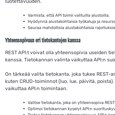
luotettavuuden.
Varmista, että API toimii valituilla alustoilla.
Hyödynnä alustakohtaisia työkaluja ja resurss
Seuraa mahdollisia alustakohtaisia rajoituksia
Yhteensopivuus eri tietokantojen kanssa
REST API:t voivat olla yhteensopivia useiden t
kanssa. Tietokannan valinta vaikuttaa API:n suor
On tärkeää valita tietokanta, joka tukee REST-ar
kuten CRUD-toiminnot (luo, lue, päivitä, poista)
vaikuttaa API:n toimintaan.
Valitse tietokanta, joka on yhteensopiva REST
Optimoi tietokannan kyselyt API:n suoritusky
Testaa tietokannan yhteensopivuus API:n ka