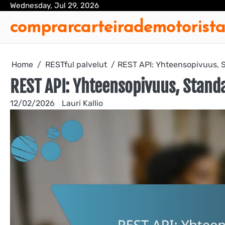
Skip
Wednesday, Jul 29, 2026
to
comprarcarteirademotorist
content
Home
RESTful palvelut
REST API: Yhteensopivuus, S
REST API: Yhteensopivuus, Stand
12/02/2026
Lauri Kallio