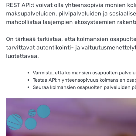
REST API:t voivat olla yhteensopivia monien k
maksupalveluiden, pilvipalveluiden ja sosiaali
mahdollistaa laajempien ekosysteemien rakenta
On tärkeää tarkistaa, että kolmansien osapuolt
tarvittavat autentikointi- ja valtuutusmenettelyt
luotettavaa.
Varmista, että kolmansien osapuolten palvel
Testaa API:n yhteensopivuus kolmansien osap
Seuraa kolmansien osapuolten palveluiden päi