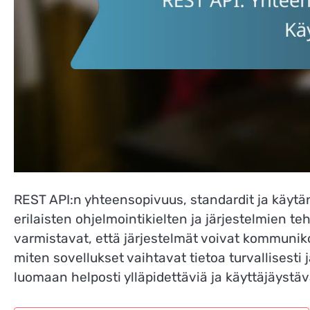
REST API:n yhteensopivuus, standardit ja käytän
erilaisten ohjelmointikielten ja järjestelmien
varmistavat, että järjestelmät voivat kommuniko
miten sovellukset vaihtavat tietoa turvallisesti
luomaan helposti ylläpidettäviä ja käyttäjäystävä