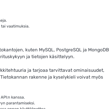
eja.
 tai vaatimuksia.
ietokantojen, kuten MySQL, PostgreSQL ja MongoDB
ituskykyyn ja tietojen käsittelyyn.
kkitehtuuria ja tarjoaa tarvittavat ominaisuudet,
. Tietokannan rakenne ja kyselykieli voivat myös
 API:n kanssa.
vyn parantamiseksi.
nssa ennen käyttöönottoa.