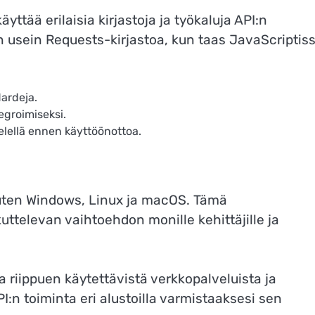
yttää erilaisia kirjastoja ja työkaluja API:n
 usein Requests-kirjastoa, kun taas JavaScriptis
dardeja.
egroimiseksi.
elellä ennen käyttöönottoa.
, kuten Windows, Linux ja macOS. Tämä
ttelevan vaihtoehdon monille kehittäjille ja
a riippuen käytettävistä verkkopalveluista ja
I:n toiminta eri alustoilla varmistaaksesi sen