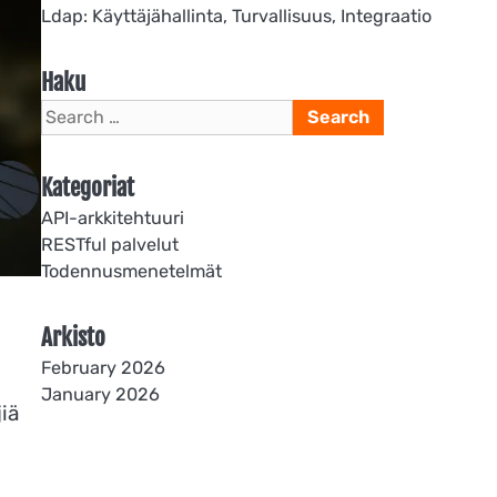
Ldap: Käyttäjähallinta, Turvallisuus, Integraatio
Haku
Search
for:
Kategoriat
API-arkkitehtuuri
RESTful palvelut
Todennusmenetelmät
Arkisto
February 2026
January 2026
jiä