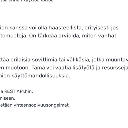
 kanssa voi olla haasteellista, erityisesti jos
ietomuotoja. On tärkeää arvioida, miten vanhat
 erilaisia sovittimia tai välikäsiä, jotka muunta
n muotoon. Tämä voi vaatia lisätyötä ja resursseja
mien käyttömahdollisuuksia.
ua REST API:hin.
amiseen.
vältetään yhteensopivuusongelmat.