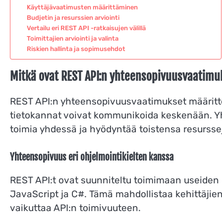
Käyttäjävaatimusten määrittäminen
Budjetin ja resurssien arviointi
Vertailu eri REST API -ratkaisujen välillä
Toimittajien arviointi ja valinta
Riskien hallinta ja sopimusehdot
Mitkä ovat REST API:n yhteensopivuusvaatimu
REST API:n yhteensopivuusvaatimukset määrittele
tietokannat voivat kommunikoida keskenään. Yht
toimia yhdessä ja hyödyntää toistensa resursse
Yhteensopivuus eri ohjelmointikielten kanssa
REST API:t ovat suunniteltu toimimaan useiden 
JavaScript ja C#. Tämä mahdollistaa kehittäjien 
vaikuttaa API:n toimivuuteen.