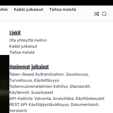
Ab
Co
Co
Pri
Si
Te
ihin
Kaikki julkaisut
Tietoa meistä
Us
Us
Pol
Pol
an
Con
Linkit
Ota yhteyttä meihin
Kaikki julkaisut
Tietoa meistä
Uusimmat julkaisut
Token-Based Authentication: Joustavuus,
Turvallisuus, Käytettävyys
Todennusmenetelmien Kehitys: Standardit,
Käytännöt, Suositukset
API-Hallinta: Valvonta, Analytiikka, Käyttöoikeudet
REST API: Käyttäjäystävällisyys, Dokumentointi,
Versiointi