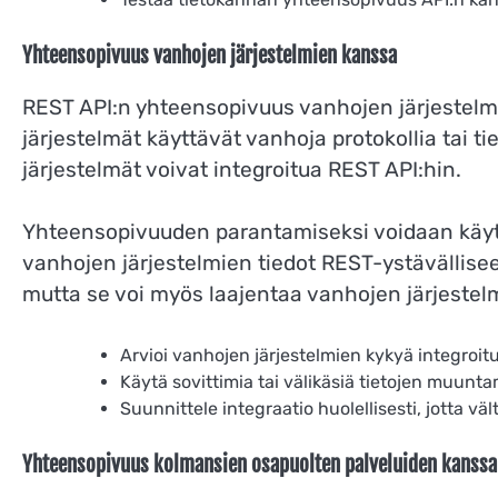
Yhteensopivuus vanhojen järjestelmien kanssa
REST API:n yhteensopivuus vanhojen järjestelmien
järjestelmät käyttävät vanhoja protokollia tai t
järjestelmät voivat integroitua REST API:hin.
Yhteensopivuuden parantamiseksi voidaan käyttää
vanhojen järjestelmien tiedot REST-ystävällisee
mutta se voi myös laajentaa vanhojen järjestel
Arvioi vanhojen järjestelmien kykyä integroit
Käytä sovittimia tai välikäsiä tietojen muunt
Suunnittele integraatio huolellisesti, jotta 
Yhteensopivuus kolmansien osapuolten palveluiden kanssa