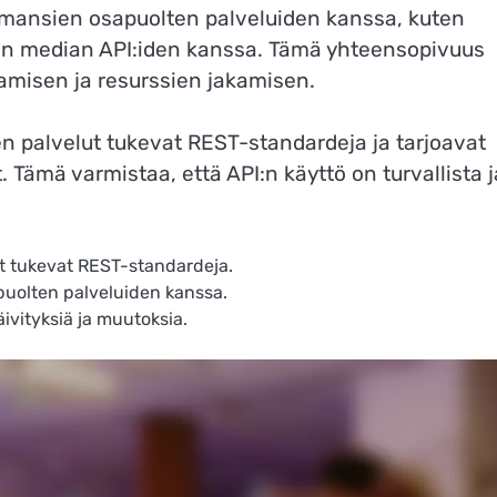
olmansien osapuolten palveluiden kanssa, kuten
sen median API:iden kanssa. Tämä yhteensopivuus
misen ja resurssien jakamisen.
en palvelut tukevat REST-standardeja ja tarjoavat
. Tämä varmistaa, että API:n käyttö on turvallista j
ut tukevat REST-standardeja.
uolten palveluiden kanssa.
vityksiä ja muutoksia.