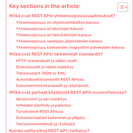
Key sections in the article:
Mitkä ovat REST APIn yhteensopivuusvaatimukset?
Yhteensopivuus eri ohjelmointikielten kanssa
Yhteensopivuus eri alustojen kanssa
Yhteensopivuus eri tietokantojen kanssa
Yhteensopivuus vanhojen järjestelmien kanssa
Yhteensopivuus kolmansien osapuolten palveluiden kanssa
Mitkä ovat REST APIn tärkeimmät standardit?
HTTP-menetelmät ja niiden roolit
Statuskoodit ja niiden merkitys
Tietomuodot JSON vs XML
Autentikointistandardit REST APIssa
Dokumentointistandardit ja -käytännöt
Mitkä ovat parhaat käytännöt REST APIn suunnittelussa?
Versionointi ja sen merkitys
Virheiden käsittely ja palautus
Turvatoimet REST APIssa
Dokumentaation laatiminen ja ylläpito
Testausmenetelmät ja -työkalut
Kuinka valita oikea REST API -ratkaisu?