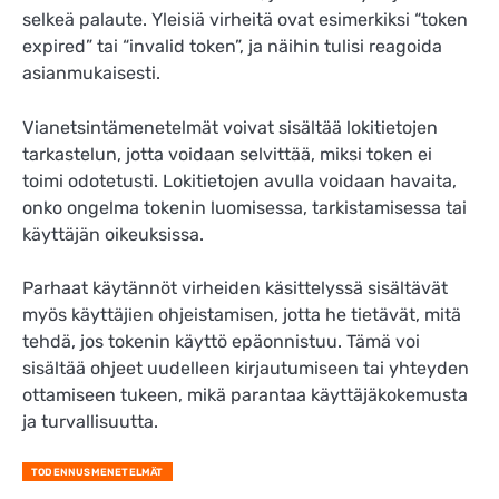
selkeä palaute. Yleisiä virheitä ovat esimerkiksi “token
expired” tai “invalid token”, ja näihin tulisi reagoida
asianmukaisesti.
Vianetsintämenetelmät voivat sisältää lokitietojen
tarkastelun, jotta voidaan selvittää, miksi token ei
toimi odotetusti. Lokitietojen avulla voidaan havaita,
onko ongelma tokenin luomisessa, tarkistamisessa tai
käyttäjän oikeuksissa.
Parhaat käytännöt virheiden käsittelyssä sisältävät
myös käyttäjien ohjeistamisen, jotta he tietävät, mitä
tehdä, jos tokenin käyttö epäonnistuu. Tämä voi
sisältää ohjeet uudelleen kirjautumiseen tai yhteyden
ottamiseen tukeen, mikä parantaa käyttäjäkokemusta
ja turvallisuutta.
TODENNUSMENETELMÄT