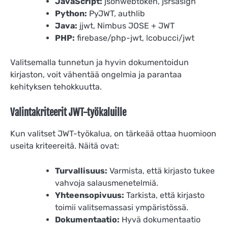
JavaScript:
jsonwebtoken, jsrsasign
Python:
PyJWT, authlib
Java:
jjwt, Nimbus JOSE + JWT
PHP:
firebase/php-jwt, lcobucci/jwt
Valitsemalla tunnetun ja hyvin dokumentoidun
kirjaston, voit vähentää ongelmia ja parantaa
kehityksen tehokkuutta.
Valintakriteerit JWT-työkaluille
Kun valitset JWT-työkalua, on tärkeää ottaa huomioon
useita kriteereitä. Näitä ovat:
Turvallisuus:
Varmista, että kirjasto tukee
vahvoja salausmenetelmiä.
Yhteensopivuus:
Tarkista, että kirjasto
toimii valitsemassasi ympäristössä.
Dokumentaatio:
Hyvä dokumentaatio