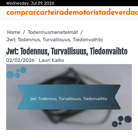
Skip
Wednesday, Jul 29, 2026
Ab
Con
Coo
Pri
Sit
Te
comprarcarteirademotoristadeverda
to
Us
Us
Pol
Pol
an
content
Con
Home
Todennusmenetelmät
Jwt: Todennus, Turvallisuus, Tiedonvaihto
Jwt: Todennus, Turvallisuus, Tiedonvaihto
02/02/2026
Lauri Kallio