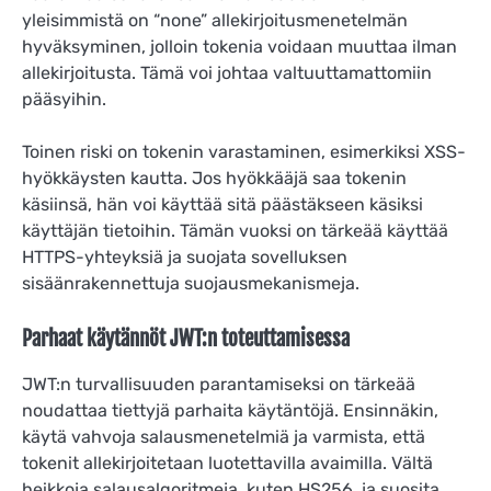
yleisimmistä on “none” allekirjoitusmenetelmän
hyväksyminen, jolloin tokenia voidaan muuttaa ilman
allekirjoitusta. Tämä voi johtaa valtuuttamattomiin
pääsyihin.
Toinen riski on tokenin varastaminen, esimerkiksi XSS-
hyökkäysten kautta. Jos hyökkääjä saa tokenin
käsiinsä, hän voi käyttää sitä päästäkseen käsiksi
käyttäjän tietoihin. Tämän vuoksi on tärkeää käyttää
HTTPS-yhteyksiä ja suojata sovelluksen
sisäänrakennettuja suojausmekanismeja.
Parhaat käytännöt JWT:n toteuttamisessa
JWT:n turvallisuuden parantamiseksi on tärkeää
noudattaa tiettyjä parhaita käytäntöjä. Ensinnäkin,
käytä vahvoja salausmenetelmiä ja varmista, että
tokenit allekirjoitetaan luotettavilla avaimilla. Vältä
heikkoja salausalgoritmeja, kuten HS256, ja suosita