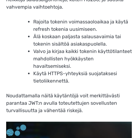
vahvempia vaihtoehtoja.
Rajoita tokenin voimassaoloaikaa ja käytä
refresh tokenia uusimiseen.
Älä koskaan paljasta salausavaimia tai
tokenin sisältöä asiakaspuolella.
Valvo ja kirjaa kaikki tokenin käyttötilanteet
mahdollisten hyökkäysten
havaitsemiseksi.
Käytä HTTPS-yhteyksiä suojataksesi
tietoliikennettä.
Noudattamalla näitä käytäntöjä voit merkittävästi
parantaa JWT:n avulla toteutettujen sovellusten
turvallisuutta ja vähentää riskejä.