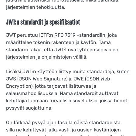
järjestelmien tehokkuutta.
JWT:n standardit ja spesifikaatiot
JWT perustuu IETF:n RFC 7519 -standardiin, joka
määrittelee tokenin rakenteen ja käytön. Tämä
standardi takaa, että JWT:t ovat yhteensopivia eri
järjestelmien ja ohjelmistojen välillä.
Lisäksi JWT:n käyttöön liittyy muita standardeja, kuten
JWS (JSON Web Signature) ja JWE (JSON Web
Encryption), jotka tarjoavat lisäturvaa ja
salausmahdollisuuksia. Nämä standardit auttavat
kehittäjiä luomaan turvallisia sovelluksia, joissa tiedot
pysyvät suojattuina.
On tärkeää pysyä ajan tasalla näistä standardeista,
sillä ne kehittyvät jatkuvasti, ja uusien käytäntöjen