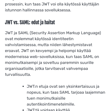
prosessin, kun taas JWT voi olla käytössä käyttäjän
istunnon hallinnassa sovelluksessa.
JWT vs. SAML: edut ja haitat
JWT ja SAML (Security Assertion Markup Language)
ovat molemmat käytössä identiteetin
vahvistamisessa, mutta niiden lähestymistavat
eroavat. JWT on kevyempi ja helpompi käyttää
moderneissa web-sovelluksissa, kun taas SAML on
monimutkaisempi ja soveltuu paremmin suurille
organisaatioille, jotka tarvitsevat vahvempaa
turvallisuutta.
JWT:n etuja ovat sen yksinkertaisuus ja
nopeus, kun taas SAML tarjoaa laajemman
tuen monimutkaisille
autentikointimenetelmille.
JWT:tä voidaan käyttää