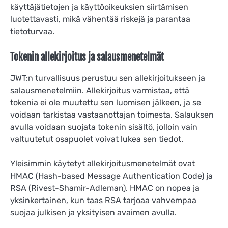
käyttäjätietojen ja käyttöoikeuksien siirtämisen
luotettavasti, mikä vähentää riskejä ja parantaa
tietoturvaa.
Tokenin allekirjoitus ja salausmenetelmät
JWT:n turvallisuus perustuu sen allekirjoitukseen ja
salausmenetelmiin. Allekirjoitus varmistaa, että
tokenia ei ole muutettu sen luomisen jälkeen, ja se
voidaan tarkistaa vastaanottajan toimesta. Salauksen
avulla voidaan suojata tokenin sisältö, jolloin vain
valtuutetut osapuolet voivat lukea sen tiedot.
Yleisimmin käytetyt allekirjoitusmenetelmät ovat
HMAC (Hash-based Message Authentication Code) ja
RSA (Rivest-Shamir-Adleman). HMAC on nopea ja
yksinkertainen, kun taas RSA tarjoaa vahvempaa
suojaa julkisen ja yksityisen avaimen avulla.