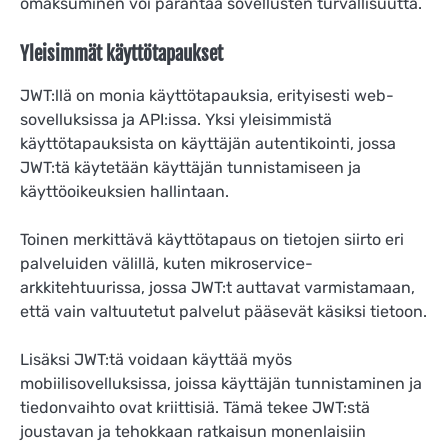
omaksuminen voi parantaa sovellusten turvallisuutta.
Yleisimmät käyttötapaukset
JWT:llä on monia käyttötapauksia, erityisesti web-
sovelluksissa ja API:issa. Yksi yleisimmistä
käyttötapauksista on käyttäjän autentikointi, jossa
JWT:tä käytetään käyttäjän tunnistamiseen ja
käyttöoikeuksien hallintaan.
Toinen merkittävä käyttötapaus on tietojen siirto eri
palveluiden välillä, kuten mikroservice-
arkkitehtuurissa, jossa JWT:t auttavat varmistamaan,
että vain valtuutetut palvelut pääsevät käsiksi tietoon.
Lisäksi JWT:tä voidaan käyttää myös
mobiilisovelluksissa, joissa käyttäjän tunnistaminen ja
tiedonvaihto ovat kriittisiä. Tämä tekee JWT:stä
joustavan ja tehokkaan ratkaisun monenlaisiin