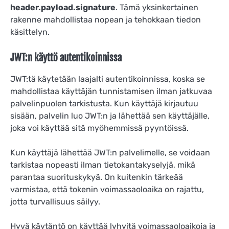
header.payload.signature
. Tämä yksinkertainen
rakenne mahdollistaa nopean ja tehokkaan tiedon
käsittelyn.
JWT:n käyttö autentikoinnissa
JWT:tä käytetään laajalti autentikoinnissa, koska se
mahdollistaa käyttäjän tunnistamisen ilman jatkuvaa
palvelinpuolen tarkistusta. Kun käyttäjä kirjautuu
sisään, palvelin luo JWT:n ja lähettää sen käyttäjälle,
joka voi käyttää sitä myöhemmissä pyyntöissä.
Kun käyttäjä lähettää JWT:n palvelimelle, se voidaan
tarkistaa nopeasti ilman tietokantakyselyjä, mikä
parantaa suorituskykyä. On kuitenkin tärkeää
varmistaa, että tokenin voimassaoloaika on rajattu,
jotta turvallisuus säilyy.
Hyvä käytäntö on käyttää lyhyitä voimassaoloaikoja ja