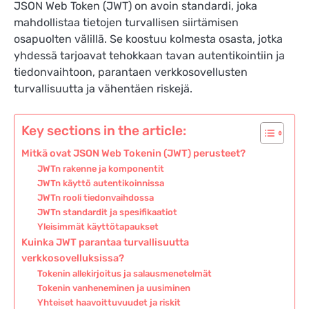
JSON Web Token (JWT) on avoin standardi, joka
mahdollistaa tietojen turvallisen siirtämisen
osapuolten välillä. Se koostuu kolmesta osasta, jotka
yhdessä tarjoavat tehokkaan tavan autentikointiin ja
tiedonvaihtoon, parantaen verkkosovellusten
turvallisuutta ja vähentäen riskejä.
Key sections in the article:
Mitkä ovat JSON Web Tokenin (JWT) perusteet?
JWTn rakenne ja komponentit
JWTn käyttö autentikoinnissa
JWTn rooli tiedonvaihdossa
JWTn standardit ja spesifikaatiot
Yleisimmät käyttötapaukset
Kuinka JWT parantaa turvallisuutta
verkkosovelluksissa?
Tokenin allekirjoitus ja salausmenetelmät
Tokenin vanheneminen ja uusiminen
Yhteiset haavoittuvuudet ja riskit