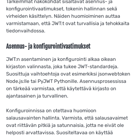
Tärkeimmät näkökohdat sisältävät asennus- ja
konfigurointivaatimukset, tokenin hallinnan sekä
virheiden käsittelyn. Näiden huomioiminen auttaa
varmistamaan, että JWT:t ovat turvallisia ja tehokkaita
tiedonvaihdossa.
Asennus- ja konfigurointivaatimukset
JWT:n asentaminen ja konfigurointi alkaa oikean
kirjaston valinnasta, joka tukee JWT-standardeja.
Suosittuja vaihtoehtoja ovat esimerkiksi jsonwebtoken
Node.js:lle tai PyJWT Pythonille. Asennusprosessissa
on tärkeää varmistaa, että käytettävä kirjasto on
ajantasainen ja turvallinen.
Konfiguroinnissa on otettava huomioon
salausavainten hallinta. Varmista, että salausavaimet
ovat riittävän pitkiä ja satunnaisia, jotta ne eivät ole
helposti arvattavissa. Suositeltavaa on käyttää