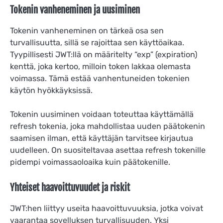
Tokenin vanheneminen ja uusiminen
Tokenin vanheneminen on tärkeä osa sen
turvallisuutta, sillä se rajoittaa sen käyttöaikaa.
Tyypillisesti JWT:llä on määritelty “exp” (expiration)
kenttä, joka kertoo, milloin token lakkaa olemasta
voimassa. Tämä estää vanhentuneiden tokenien
käytön hyökkäyksissä.
Tokenin uusiminen voidaan toteuttaa käyttämällä
refresh tokenia, joka mahdollistaa uuden päätokenin
saamisen ilman, että käyttäjän tarvitsee kirjautua
uudelleen. On suositeltavaa asettaa refresh tokenille
pidempi voimassaoloaika kuin päätokenille.
Yhteiset haavoittuvuudet ja riskit
JWT:hen liittyy useita haavoittuvuuksia, jotka voivat
vaarantaa sovelluksen turvallisuuden. Yksi