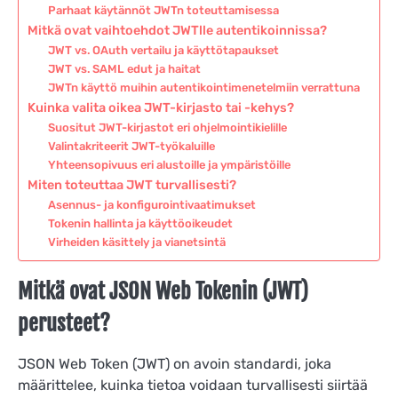
Parhaat käytännöt JWTn toteuttamisessa
Mitkä ovat vaihtoehdot JWTlle autentikoinnissa?
JWT vs. OAuth vertailu ja käyttötapaukset
JWT vs. SAML edut ja haitat
JWTn käyttö muihin autentikointimenetelmiin verrattuna
Kuinka valita oikea JWT-kirjasto tai -kehys?
Suositut JWT-kirjastot eri ohjelmointikielille
Valintakriteerit JWT-työkaluille
Yhteensopivuus eri alustoille ja ympäristöille
Miten toteuttaa JWT turvallisesti?
Asennus- ja konfigurointivaatimukset
Tokenin hallinta ja käyttöoikeudet
Virheiden käsittely ja vianetsintä
Mitkä ovat JSON Web Tokenin (JWT)
perusteet?
JSON Web Token (JWT) on avoin standardi, joka
määrittelee, kuinka tietoa voidaan turvallisesti siirtää