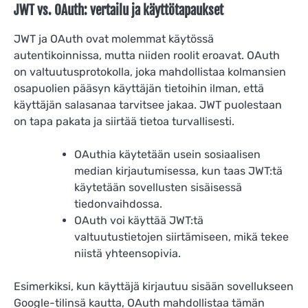
JWT vs. OAuth: vertailu ja käyttötapaukset
JWT ja OAuth ovat molemmat käytössä
autentikoinnissa, mutta niiden roolit eroavat. OAuth
on valtuutusprotokolla, joka mahdollistaa kolmansien
osapuolien pääsyn käyttäjän tietoihin ilman, että
käyttäjän salasanaa tarvitsee jakaa. JWT puolestaan
on tapa pakata ja siirtää tietoa turvallisesti.
OAuthia käytetään usein sosiaalisen
median kirjautumisessa, kun taas JWT:tä
käytetään sovellusten sisäisessä
tiedonvaihdossa.
OAuth voi käyttää JWT:tä
valtuutustietojen siirtämiseen, mikä tekee
niistä yhteensopivia.
Esimerkiksi, kun käyttäjä kirjautuu sisään sovellukseen
Google-tilinsä kautta, OAuth mahdollistaa tämän