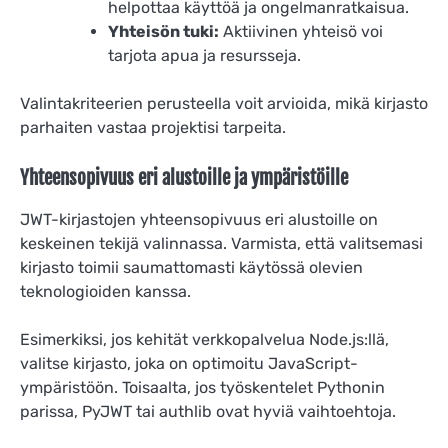
helpottaa käyttöä ja ongelmanratkaisua.
Yhteisön tuki:
Aktiivinen yhteisö voi
tarjota apua ja resursseja.
Valintakriteerien perusteella voit arvioida, mikä kirjasto
parhaiten vastaa projektisi tarpeita.
Yhteensopivuus eri alustoille ja ympäristöille
JWT-kirjastojen yhteensopivuus eri alustoille on
keskeinen tekijä valinnassa. Varmista, että valitsemasi
kirjasto toimii saumattomasti käytössä olevien
teknologioiden kanssa.
Esimerkiksi, jos kehität verkkopalvelua Node.js:llä,
valitse kirjasto, joka on optimoitu JavaScript-
ympäristöön. Toisaalta, jos työskentelet Pythonin
parissa, PyJWT tai authlib ovat hyviä vaihtoehtoja.