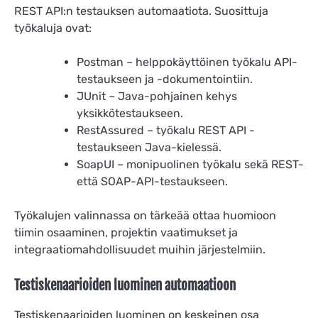
REST API:n testauksen automaatiota. Suosittuja
työkaluja ovat:
Postman – helppokäyttöinen työkalu API-
testaukseen ja -dokumentointiin.
JUnit – Java-pohjainen kehys
yksikkötestaukseen.
RestAssured – työkalu REST API -
testaukseen Java-kielessä.
SoapUI – monipuolinen työkalu sekä REST-
että SOAP-API-testaukseen.
Työkalujen valinnassa on tärkeää ottaa huomioon
tiimin osaaminen, projektin vaatimukset ja
integraatiomahdollisuudet muihin järjestelmiin.
Testiskenaarioiden luominen automaatioon
Testiskenaarioiden luominen on keskeinen osa