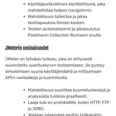
Käyttäjäystävällinen käyttöliittymä, joka
mahdollistaa helpon navigoinnin.
Mahdollisuus tallentaa ja jakaa
testitapauksia tiimien kesken.
Testien automatisointi ja aikataulutus
Postmanin Collection Runnerin avulla.
JMeterin ominaisuudet
JMeter on tehokas työkalu, joka on erityisesti
suunniteltu suorituskyvyn testaamiseen. Se pystyy
simuloimaan suuria käyttäjämääriä ja mittaamaan
API:n vasteaikoja ja kuormitusta.
Mahdollisuus suorittaa kuormitustestejä ja
analysoida tuloksia graafisesti.
Laaja tuki eri protokollille, kuten HTTP, FTP
ja JDBC.
Voidaan integroida muihin työkaluihin,