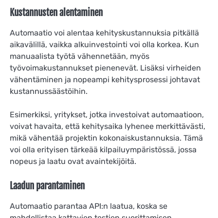
Kustannusten alentaminen
Automaatio voi alentaa kehityskustannuksia pitkällä
aikavälillä, vaikka alkuinvestointi voi olla korkea. Kun
manuaalista työtä vähennetään, myös
työvoimakustannukset pienenevät. Lisäksi virheiden
vähentäminen ja nopeampi kehitysprosessi johtavat
kustannussäästöihin.
Esimerkiksi, yritykset, jotka investoivat automaatioon,
voivat havaita, että kehitysaika lyhenee merkittävästi,
mikä vähentää projektin kokonaiskustannuksia. Tämä
voi olla erityisen tärkeää kilpailuympäristössä, jossa
nopeus ja laatu ovat avaintekijöitä.
Laadun parantaminen
Automaatio parantaa API:n laatua, koska se
mahdollistaa kattavien testien suorittamisen