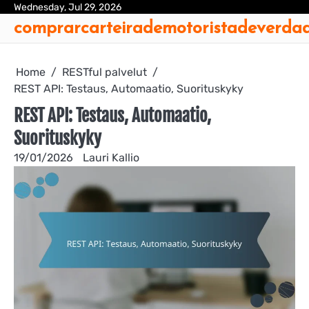
Skip
Wednesday, Jul 29, 2026
Ab
Con
Coo
Pri
Sit
Te
comprarcarteirademotoristadeverda
to
Us
Us
Pol
Pol
an
content
Con
Home
RESTful palvelut
REST API: Testaus, Automaatio, Suorituskyky
REST API: Testaus, Automaatio,
Suorituskyky
19/01/2026
Lauri Kallio