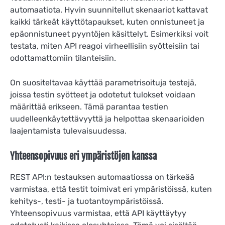
automaatiota. Hyvin suunnitellut skenaariot kattavat
kaikki tärkeät käyttötapaukset, kuten onnistuneet ja
epäonnistuneet pyyntöjen käsittelyt. Esimerkiksi voit
testata, miten API reagoi virheellisiin syötteisiin tai
odottamattomiin tilanteisiin.
On suositeltavaa käyttää parametrisoituja testejä,
joissa testin syötteet ja odotetut tulokset voidaan
määrittää erikseen. Tämä parantaa testien
uudelleenkäytettävyyttä ja helpottaa skenaarioiden
laajentamista tulevaisuudessa.
Yhteensopivuus eri ympäristöjen kanssa
REST API:n testauksen automaatiossa on tärkeää
varmistaa, että testit toimivat eri ympäristöissä, kuten
kehitys-, testi- ja tuotantoympäristöissä.
Yhteensopivuus varmistaa, että API käyttäytyy