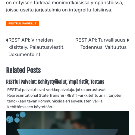
on erityisen tärkeää monimutkaisissa ympäristöissä,
joissa useita järjestelmiä on integroitu toisiinsa.
RESTFUL PALVELUT
Post
REST API: Virheiden
REST API: Turvallisuus,
käsittely, Palautusviestit,
Todennus, Valtuutus
navigation
Dokumentointi
Related Posts
RESTful Palvelut: Kehitystyökalut, Ympäristöt, Testaus
RESTful palvelut ovat verkkopalveluja, jotka perustuvat
Representational State Transfer (REST) -arkkitehtuuriin, tarjoten
tehokkaan tavan kommunikoida eri sovellusten välillä.
Kehittämiseen käytetään…