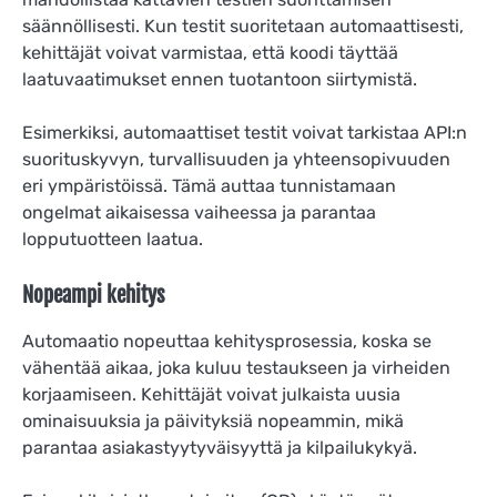
säännöllisesti. Kun testit suoritetaan automaattisesti,
kehittäjät voivat varmistaa, että koodi täyttää
laatuvaatimukset ennen tuotantoon siirtymistä.
Esimerkiksi, automaattiset testit voivat tarkistaa API:n
suorituskyvyn, turvallisuuden ja yhteensopivuuden
eri ympäristöissä. Tämä auttaa tunnistamaan
ongelmat aikaisessa vaiheessa ja parantaa
lopputuotteen laatua.
Nopeampi kehitys
Automaatio nopeuttaa kehitysprosessia, koska se
vähentää aikaa, joka kuluu testaukseen ja virheiden
korjaamiseen. Kehittäjät voivat julkaista uusia
ominaisuuksia ja päivityksiä nopeammin, mikä
parantaa asiakastyytyväisyyttä ja kilpailukykyä.