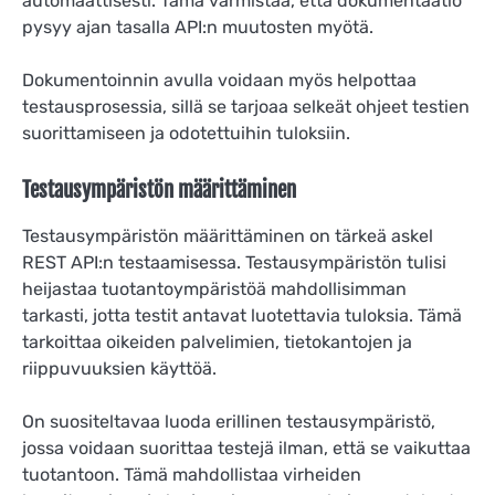
automaattisesti. Tämä varmistaa, että dokumentaatio
pysyy ajan tasalla API:n muutosten myötä.
Dokumentoinnin avulla voidaan myös helpottaa
testausprosessia, sillä se tarjoaa selkeät ohjeet testien
suorittamiseen ja odotettuihin tuloksiin.
Testausympäristön määrittäminen
Testausympäristön määrittäminen on tärkeä askel
REST API:n testaamisessa. Testausympäristön tulisi
heijastaa tuotantoympäristöä mahdollisimman
tarkasti, jotta testit antavat luotettavia tuloksia. Tämä
tarkoittaa oikeiden palvelimien, tietokantojen ja
riippuvuuksien käyttöä.
On suositeltavaa luoda erillinen testausympäristö,
jossa voidaan suorittaa testejä ilman, että se vaikuttaa
tuotantoon. Tämä mahdollistaa virheiden