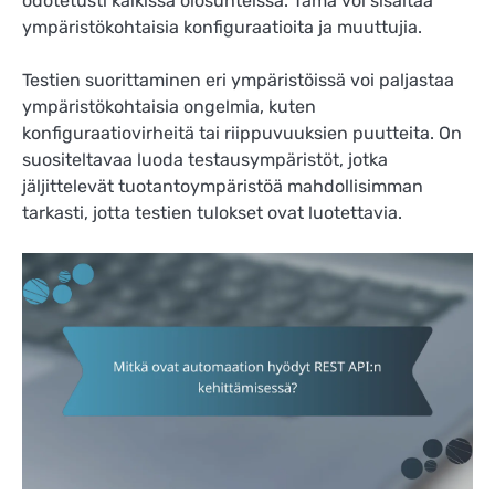
odotetusti kaikissa olosuhteissa. Tämä voi sisältää
ympäristökohtaisia konfiguraatioita ja muuttujia.
Testien suorittaminen eri ympäristöissä voi paljastaa
ympäristökohtaisia ongelmia, kuten
konfiguraatiovirheitä tai riippuvuuksien puutteita. On
suositeltavaa luoda testausympäristöt, jotka
jäljittelevät tuotantoympäristöä mahdollisimman
tarkasti, jotta testien tulokset ovat luotettavia.