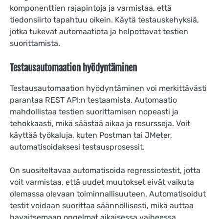
komponenttien rajapintoja ja varmistaa, että
tiedonsiirto tapahtuu oikein. Käytä testauskehyksiä,
jotka tukevat automaatiota ja helpottavat testien
suorittamista.
Testausautomaation hyödyntäminen
Testausautomaation hyödyntäminen voi merkittävästi
parantaa REST API:n testaamista. Automaatio
mahdollistaa testien suorittamisen nopeasti ja
tehokkaasti, mikä säästää aikaa ja resursseja. Voit
käyttää työkaluja, kuten Postman tai JMeter,
automatisoidaksesi testausprosessit.
On suositeltavaa automatisoida regressiotestit, jotta
voit varmistaa, että uudet muutokset eivät vaikuta
olemassa olevaan toiminnallisuuteen. Automatisoidut
testit voidaan suorittaa säännöllisesti, mikä auttaa
havaitsemaan ongelmat aikaisessa vaiheessa.