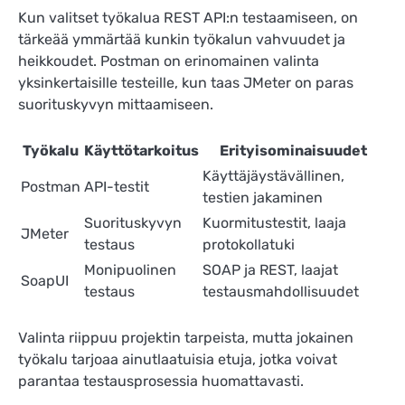
Kun valitset työkalua REST API:n testaamiseen, on
tärkeää ymmärtää kunkin työkalun vahvuudet ja
heikkoudet. Postman on erinomainen valinta
yksinkertaisille testeille, kun taas JMeter on paras
suorituskyvyn mittaamiseen.
Työkalu
Käyttötarkoitus
Erityisominaisuudet
Käyttäjäystävällinen,
Postman
API-testit
testien jakaminen
Suorituskyvyn
Kuormitustestit, laaja
JMeter
testaus
protokollatuki
Monipuolinen
SOAP ja REST, laajat
SoapUI
testaus
testausmahdollisuudet
Valinta riippuu projektin tarpeista, mutta jokainen
työkalu tarjoaa ainutlaatuisia etuja, jotka voivat
parantaa testausprosessia huomattavasti.