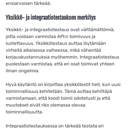
ensiarvoisen tärkeää.
Yksikkö- ja integraatiotestauksen merkitys
Yksikkö- ja integraatiotestaus ovat välttämättömiä,
jotta voidaan varmistaa API:n toimivuus ja
luotettavuus. Yksikkötestaus auttaa löytämään
virheitä aikaisessa vaiheessa, mikä vähentää
korjauskustannuksia myöhemmin. Integraatiotestaus
puolestaan varmistaa, että eri osat toimivat yhteen
ilman ongelmia.
Hyvä käytäntö on kirjoittaa yksikkötestit heti, kun uusi
toiminnallisuus kehitetään. Tämä auttaa kehittäjiä
varmistamaan, että koodi toimii odotetusti ja että
muutokset eivät riko olemassa olevaa
toiminnallisuutta.
Integraatiotestauksessa on tärkeää testata eri