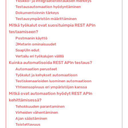
Yksikkö- ja integraatiotestauksen merkitys
Testausautomaation hyödyntäminen
Dokumentoinnin tärkeys
Testausympäristön määrittäminen
Mitkä työkalut ovat suosituimpia REST APIn
testaamiseen?
Postmanin käyttö
JMeterin ominaisuudet
SoapUIn edut
Vertailu eri työkalujen välillä
Kuinka automatisoida REST APIn testaus?
Automaation perusteet
Työkalut ja kehykset automaatioon
Testiskenaarioiden luominen automaatioon
Yhteensopivuus eri ympäristöjen kanssa
Mitkä ovat automaation hyödyt REST APIn
kehittämisessä?
Tehokkuuden parantaminen
Virheiden vähentäminen
Ajan säästäminen
Toistettavuus