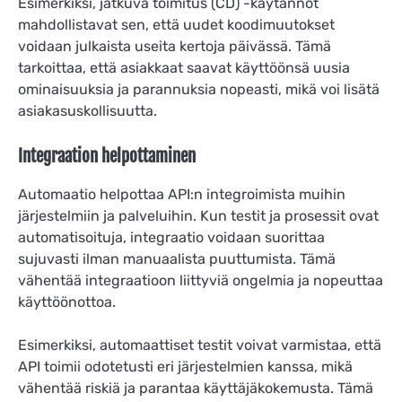
Esimerkiksi, jatkuva toimitus (CD) -käytännöt
mahdollistavat sen, että uudet koodimuutokset
voidaan julkaista useita kertoja päivässä. Tämä
tarkoittaa, että asiakkaat saavat käyttöönsä uusia
ominaisuuksia ja parannuksia nopeasti, mikä voi lisätä
asiakasuskollisuutta.
Integraation helpottaminen
Automaatio helpottaa API:n integroimista muihin
järjestelmiin ja palveluihin. Kun testit ja prosessit ovat
automatisoituja, integraatio voidaan suorittaa
sujuvasti ilman manuaalista puuttumista. Tämä
vähentää integraatioon liittyviä ongelmia ja nopeuttaa
käyttöönottoa.
Esimerkiksi, automaattiset testit voivat varmistaa, että
API toimii odotetusti eri järjestelmien kanssa, mikä
vähentää riskiä ja parantaa käyttäjäkokemusta. Tämä